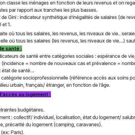
” : on classe les ménages en fonction de leurs revenus et on re
utes par rapport aux tranches les plus basses.
 de Gini : indicateur synthétique d’inégalités de salaires (de r
 et 1.
faite où tous les salaires, les revenus, les niveaux de vie.. serai
 celle où tous les salaires (les revenus, les niveaux de vie…) sau
de santé :
cateurs de santé entre catégories sociales : espérance de vie
é (incidence = nombre de nouveaux cas et prévalence = nombre 
 et état de santé…
catégorie socioprofessionnelle (référence accès aux soins pour
ilieu urbain, français/ étranger, en fonction de l’âge.
d’accès au logement :
traintes budgétaires.
ent : collectif/ individuel, localisation, état du logement/ salubr
ille, précarité du logement (camping, caravanes).
(ex: Paris).