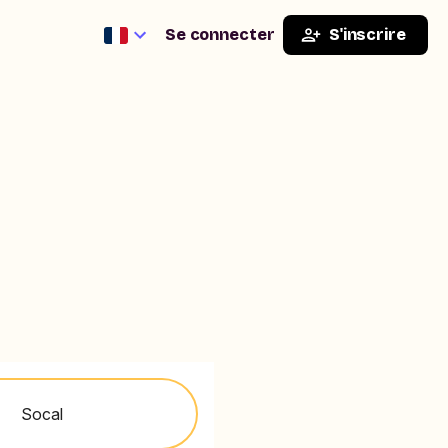
Se connecter
S'inscrire
Socal