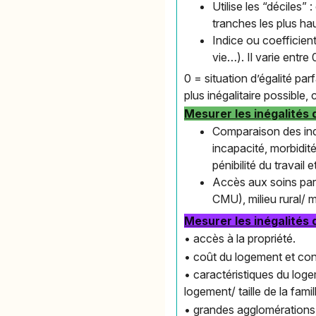
Utilise les “déciles
tranches les plus ha
Indice ou coefficient
vie…). Il varie entre 0
0 = situation d’égalité par
plus inégalitaire possible,
Mesurer les inégalités 
Comparaison des indi
incapacité, morbidit
pénibilité du travail
Accès aux soins par 
CMU), milieu rural/ m
Mesurer les inégalités 
• accès à la propriété.
• coût du logement et con
• caractéristiques du logem
logement/ taille de la fam
• grandes agglomérations 