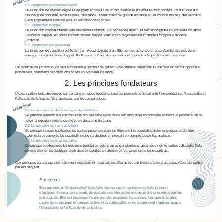
Définition
1.1 Juridiction de premier degré
La juridiction de premier degré est le premier niveau de juridiction auquel les affaires sont portées. C'est ici que les
tribunaux de proximité, les tribunaux d'instance, les tribunaux de grande instance et les cours d'assises interviennent.
C'est en première instance que les décisions sont prises.
1.2 Juridiction d'appel
La juridiction d'appel intervient en deuxième instance. Elle permet de revoir les décisions prises en première instance.
Les cours d'appel, les cours administratives d'appel et les cours régionales des comptes font partie de cette
juridiction.
1.3 Juridiction de cassation
La juridiction de cassation est le dernier niveau de juridiction. Elle permet de contrôler la conformité des décisions
prises par les juridictions d'appel. En France, la Cour de cassation est la plus haute juridiction de cassation.
Ce système de juridiction, en plusieurs niveaux, permet de garantir une certaine hiérarchie et une voie de recours pour les
justiciables insatisfaits des décisions prises en première instance.
2. Les principes fondateurs
L'organisation judiciaire repose sur certains principes fondamentaux qui permettent de garantir l'indépendance, l'impartialité et
l'efficacité de la justice. Voici quelques-uns de ces principes :
Définition
2.1 Le principe du double degré de juridiction
Ce principe garantit aux justiciables le droit de faire appel d'une décision prise en première instance. Il permet ainsi de
revoir la décision et de la contrôler en deuxième instance.
2.2 Le principe du contradictoire
Ce principe impose que toutes les parties présentes dans un litige aient la possibilité d'être entendues et de faire
valoir leurs arguments. Le juge doit rendre sa décision en prenant en compte toutes les positions.
2.3 Le principe de la collégialité
Ce principe implique que les décisions judiciaires soient prises par plusieurs juges réunis en formation collégiale. Cela
permet d'éviter les décisions arbitraires et favorise la réflexion et l'échange entre les magistrats.
Ces principes garantissent un traitement équitable et impartial des affaires et contribuent à la confiance accordée à la justice
par les citoyens.
A retenir :
En conclusion, l'organisation judiciaire repose sur un système de juridiction en
plusieurs niveaux, qui permet de garantir une hiérarchie et une voie de recours pour les
justiciables. Elle est également régie par des principes fondateurs tels que le double
degré de juridiction, le contradictoire et la collégialité, qui garantissent l'indépendance,
l'impartialité et l'efficacité de la justice.