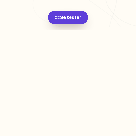
Se tester
L'app de révision intelligente, pensée par des
étudiants pour des étudiants.
moc.oleitrap@tcatnoc
PRODUIT
Créer ma fiche
Créer un exercice
Parcourir nos fiches
Tarifs