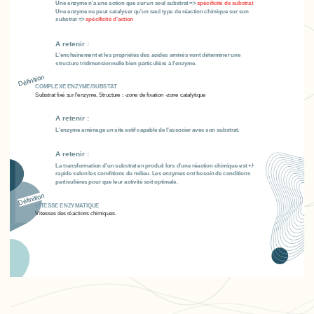
Une enzyme n'a une action que sur un seul substrat =>
spécificité de substrat
Une enzyme ne peut catalyser qu'un seul type de réaction chimique sur son
substrat =>
spécificité d'action
A retenir :
L'enchaînement et les propriétés des acides aminés vont déterminer une
structure tridimensionnelle bien particulière à l'enzyme.
Définition
COMPLEXE ENZYME/SUBSTAT
Substrat fixé sur l'enzyme, Structure : -zone de fixation -zone catalytique
A retenir :
L'enzyme aménage un site actif capable de l'associer avec son substrat.
A retenir :
La transformation d'un substrat en produit lors d'une réaction chimique est +/-
rapide selon les conditions du milieu. Les enzymes ont besoin de conditions
particulières pour que leur activité soit optimale.
Définition
VITESSE ENZYMATIQUE
Vitesses des réactions chimiques.