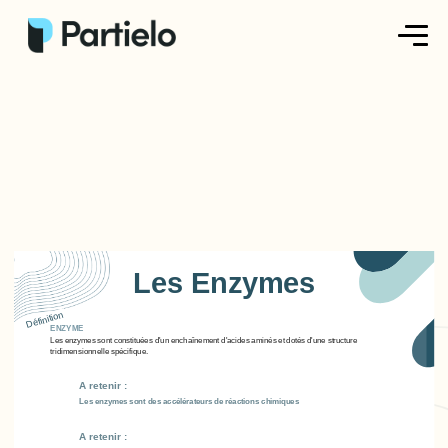
Créer ma fiche
Créer un exercice
Parcourir nos fiches
Tarifs
Les Enzymes
Se connecter
Définition
ENZYME
Les enzymes sont constituées d'un enchaînement d'acides aminés et dotés d'une structure
tridimensionnelle spécifique.
S'inscrire
A retenir :
Les enzymes sont des accélérateurs de réactions chimiques
A retenir :