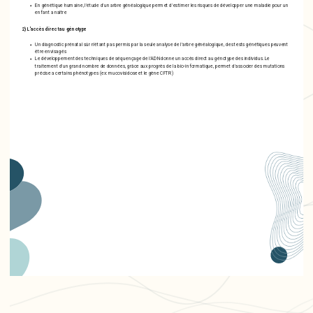
En génétique humaine, l'étude d'un arbre généalogique permet d'estimer les risques de développer une maladie pour un
enfant a naître
2) L'accès direct au génotype
Un diagnostic prénatal sûr n'étant pas permis par la seule analyse de l'arbre généalogique, des tests génétiques peuvent
être envisagés
Le développement des techniques de séquençage de l'ADN donne un accès direct au génotype des individus. Le
traitement d'un grand nombre de données, grâce aux progrès de la bio-informatique, permet d'associer des mutations
précise a certains phénotypes (ex: mucovisidose et le gène CFTR)