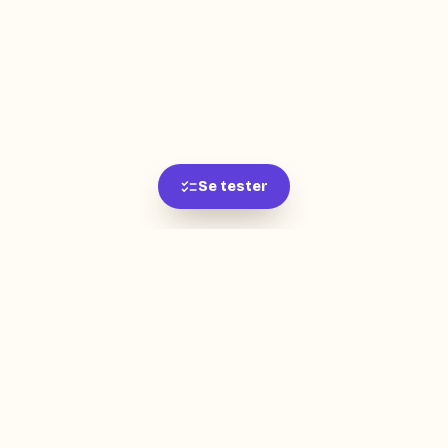
Se tester
L'app de révision intelligente, pensée par des
étudiants pour des étudiants.
moc.oleitrap@tcatnoc