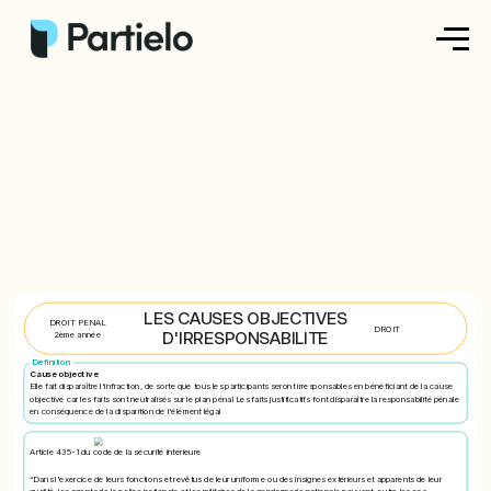
Créer ma fiche
Créer un exercice
Parcourir nos fiches
Tarifs
LES CAUSES OBJECTIVES
DROIT PENAL
Se connecter
DROIT
D'IRRESPONSABILITE
2ème année
Definition
Cause objective
Elle fait disparaître l'infraction, de sorte que tous les participants seront irresponsables en bénéficiant de la cause
objective car les faits sont neutralisés sur le plan pénal Les faits justificatifs font disparaître la responsabilité pénale
S'inscrire
en conséquence de la disparition de l'élément légal
Article 435-1 du code de la sécurité intérieure
“Dans l'exercice de leurs fonctions et revêtus de leur uniforme ou des insignes extérieurs et apparents de leur
qualité, les agents de la police nationale et les militaires de la gendarmerie nationale peuvent, outre les cas