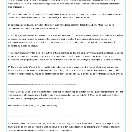
mentionnés à l'article L. 211-9, faire usage de leurs armes en cas d'absolue nécessité et de manière strictement
proportionnée :
1° Lorsque des atteintes à la vie ou à l'intégrité physique sont portées contre eux ou contre autrui ou lorsque des
personnes armées menacent leur vie ou leur intégrité physique ou celles d'autrui ;
2° Lorsque, après deux sommations faites à haute voix, ils ne peuvent défendre autrement les lieux qu'ils
occupent ou les personnes qui leur sont confiées ;
3° Lorsque, immédiatement après deux sommations adressées à haute voix, ils ne peuvent contraindre à s'arrêter,
autrement que par l'usage des armes, des personnes qui cherchent à échapper à leur garde ou à leurs
investigations et qui sont susceptibles de perpétrer, dans leur fuite, des atteintes à leur vie ou à leur intégrité
physique ou à celles d'autrui ;
4° Lorsqu'ils ne peuvent immobiliser, autrement que par l'usage des armes, des véhicules, embarcations ou autres
moyens de transport, dont les conducteurs n'obtempèrent pas à l'ordre d'arrêt et dont les occupants sont
susceptibles de perpétrer, dans leur fuite, des atteintes à leur vie ou à leur intégrité physique ou à celles d'autrui ;
5° Dans le but exclusif d'empêcher la réitération, dans un temps rapproché, d'un ou de plusieurs meurtres ou
tentatives de meurtre venant d'être commis, lorsqu'ils ont des raisons réelles et objectives d'estimer que cette
réitération est probable au regard des informations dont ils disposent au moment où ils font usage de leurs armes.”
---------------------------------------------------------------------------------------------------------------------
---------------------------------------------------------------------
Article 122-6 du Code Pénal : “Est présumé avoir agi en état de légitime défense celui qui accomplit l'acte : 1° Pour
repousser, de nuit, l'entrée par effraction, violence ou ruse dans un lieu habité; 2° Pour se défendre contre les
auteurs de vols ou de pillages exécutés avec violence.”
Présomption simple (Crim., 1857, arrêt Jeufosse)
---------------------------------------------------------------------------------------------------------------------
---------------------------------------------------------------------
Affaire de l'ourse Cannelle : Crim. 1er juin 2010, n° 09-87.159) : chasseur ayant abattu un ours protégé au cours
d'une partie de chasse alors qu'il s'était placé lui-même dans une situation de danger par son comportement ne
peut invoquer l'état de nécessité pour justifier son comportement