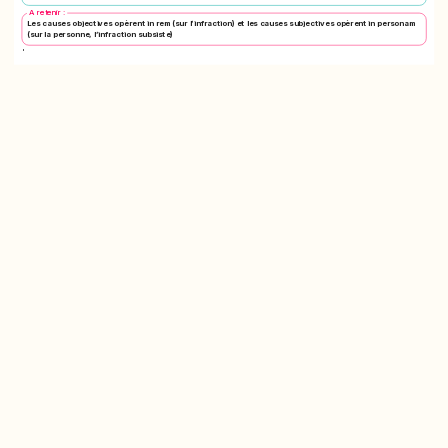
A retenir :
Les causes objectives opèrent in rem (sur l’infraction) et les causes subjectives opèrent in personam
(sur la personne, l’infraction subsiste)
'