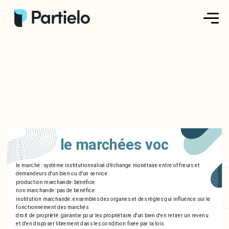
Créer ma fiche
Créer un exercice
Parcourir nos fiches
Tarifs
le marchées voc
Se connecter
le marché : système institutionnalisé d'échange monétaire entre offreurs et
demandeurs d'un bien ou d'un service
production marchande: bénéfice
S'inscrire
non marchande: pas de bénéfice
institution marchande: ensembles des organes et des règles qui influence sur le
fonctionnement des marchés
droit de propriété: garantie pour les propriétaire d'un bien d'en retirer un revenu
et d'en disposer librement dans les condition fixée par la lois.