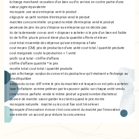
échange marchand: cessation d'un bien ou d'in service en contre partie d'une
valeur jugée équivalente
monopole: une seul entreprise vent le produit
oligopole: un petit nombre d'entreprise vend le produit
marchée concurrentielle: un grand nombre d'entreprise vend le produit
peureuse de prix: les prix s'impose au entreprise qui ne décide pas
loi de la demande: conso sont + disposer a acheter si le prix d'un bien est faible
loi de l'offre: plus le prix est élevé plus la quantité offerte et élever
cout total: ensemble des dépense qu'une entreprise a faite
cout moyen (CM): prix de production d'une unité cout total / quantité produite
cout marginale: coute la production + 1 unité
profil: cout total - chiffre d'affaire
chiffre d'affaire quantité * le prix
recette total: cout total / quantité produite
gain a l'échange: surplus du conso et du producteur qu'il réalisent a l'échange au
prix d'équilibre
surplus du conso: diff entre le prix du marchée est lesquels on est près a acheter
taxe forfaitaire: somme prélever par les pouvoir public sur chaque unité vendu
concurrence parfaite: vende le même produit a grand nombre d'acheteur
pouvoir de marché: savoir garder les clients quand le prix monte
monopole naturelle : marché ou les cout fixe sont très élever
monopole d'innovation: évince c'est concurrent du marché par l'innovation
une entente: un accord pour réduire la concurrence