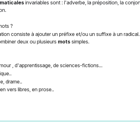
maticales
invariables sont : l'adverbe, la préposition, la conjo
on.
mots ?
tion consiste à ajouter un préfixe et/ou un suffixe à un radical
ombiner deux ou plusieurs
mots
simples.
our , d'apprentissage, de sciences-fictions...
ique..
e, drame..
en vers libres, en prose..