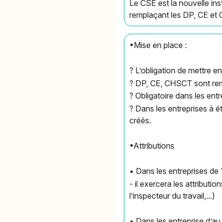
Le CSE est la nouvelle inst
remplaçant les DP, CE et
•Mise en place :
? L’obligation de mettre e
? DP, CE, CHSCT sont rem
? Obligatoire dans les entr
? Dans les entreprises à é
créés.
•Attributions
• Dans les entreprises de 1
- il exercera les attribut
l’inspecteur du travail,...)
• Dans les entreprise d’au