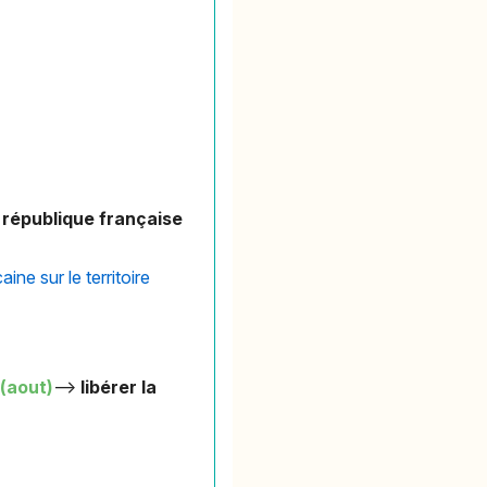
 république française
ine sur le territoire
e
(aout)
—>
libérer la