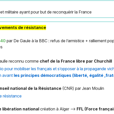
 et militaire ayant pour but de reconquérir la France
uvements de résistance
1940
par De Gaule à la BBC : refus de l’armistice + ralliement pop -
es
Gaulle reconnu comme
chef de la France libre par Churchill
radio pour mobiliser les français et s’opposer à la propagande vic
en avant
les principes démocratiques (liberté, égalité ,frat
nseil national de la Résistance
(CNR) par Jean Moulin
de résistance
 libération national
création à Alger —>
FFL (Force françai