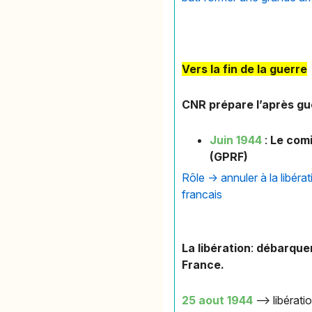
Vers la fin de la guerre
CNR prépare l’après g
Juin 1944
:
Le comi
(GPRF)
Rôle -> annuler à la libérat
francais
La libération
:
débarquem
France.
25 aout 1944
—> libératio