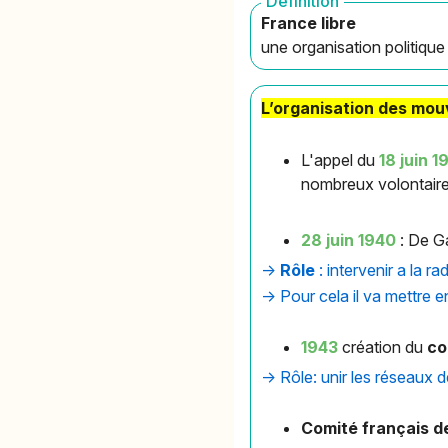
Definition
France libre
une organisation politique
L’organisation des mo
L'appel du
18 juin 
nombreux volontair
28 juin 1940
: De 
->
Rôle
: intervenir a la 
-> Pour cela il va mettre 
1943
création du
co
-> Rôle: unir les réseaux 
Comité français de