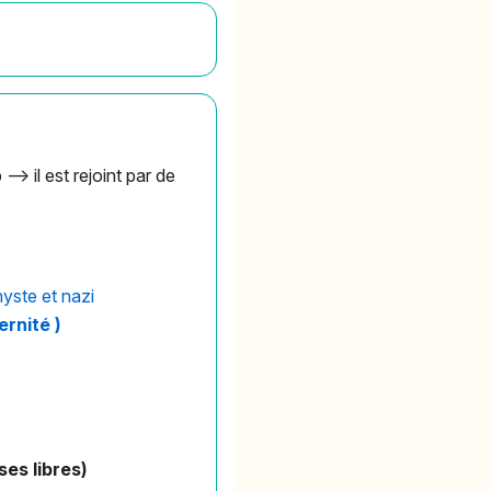
-> il est rejoint par de
hyste et nazi
ernité )
ses libres)