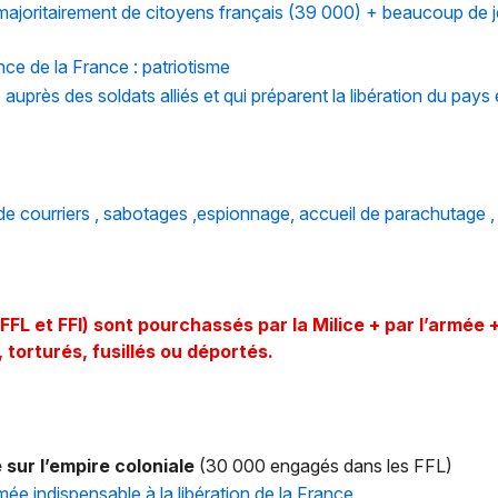
majoritairement de citoyens français (39 000) + beaucoup de
nce de la France : patriotisme
e auprès des soldats alliés et qui préparent la libération du pays 
 de courriers , sabotages ,espionnage, accueil de parachutage , fac
FFL et FFI) sont pourchassés par la Milice + par l’armée +
torturés, fusillés ou déportés.
 sur l’empire coloniale
(30 000 engagés dans les FFL)
ée indispensable à la libération de la France