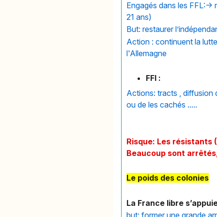
Engagés dans les FFL:-> 
21 ans)
But: restaurer l’indépenda
Action : continuent la lutt
l'Allemagne
FFI :
Actions: tracts , diffusion
ou de les cachés .....
Risque: Les résistants (
Beaucoup sont arrêtés, 
Le poids des colonies
La France libre s’appuie
but: former une grande arm