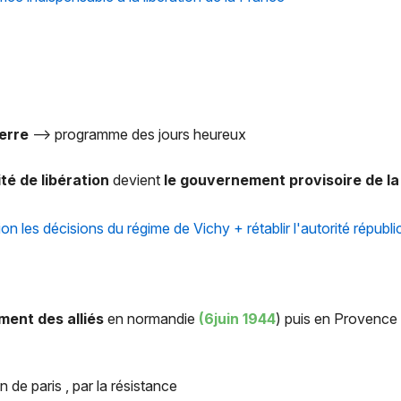
uerre
—> programme des jours heureux
té de libération
devient
le gouvernement provisoire de la
ion les décisions du régime de Vichy + rétablir l'autorité républica
ent des alliés
en normandie
(6juin 1944
) puis en Provenc
n de paris , par la résistance