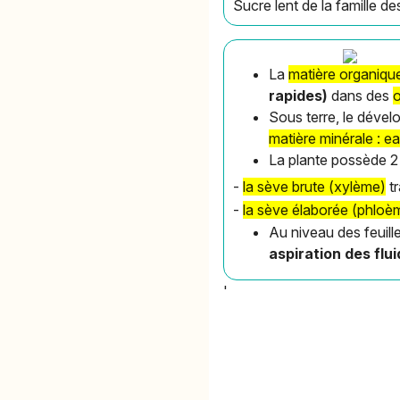
Sucre lent de la famille d
La
matière organiqu
rapides)
dans des
o
Sous terre, le dével
matière minérale : e
La plante possède 2
-
la sève brute (xylème)
tr
-
la sève élaborée (phlo
Au niveau des feuill
aspiration des flu
'