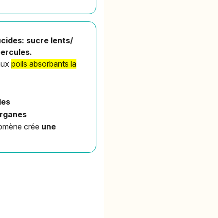
ucides: sucre lents/
bercules.
 aux
poils absorbants la
les
organes
nomène crée
une