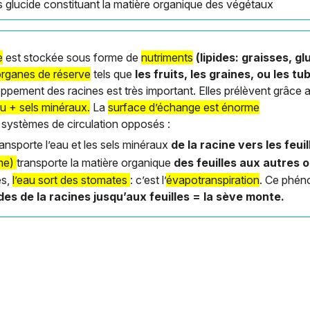
es glucide constituant la matière organique des végétaux
e
est stockée sous forme de
nutriments
(lipides: graisses, gl
rganes de réserve
tels que
les fruits, les graines, ou les tu
oppement des racines est très important. Elles prélèvent grâce
au + sels minéraux.
La
surface d’échange est énorme
 systèmes de circulation opposés :
ansporte l’eau et les sels minéraux
de la racine vers les feuil
ème)
transporte la matière organique
des feuilles aux autres 
es,
l’eau sort des stomates
: c’est l’
évapotranspiration
. Ce phé
ides de la racines jusqu’aux feuilles = la sève monte.