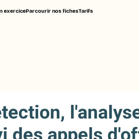
n exercice
Parcourir nos fiches
Tarifs
tection, l'analyse
vi des appels d'of