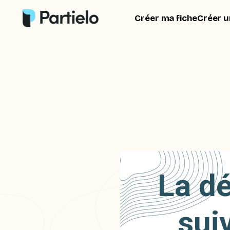
Créer ma fiche
Créer u
La dé
sui