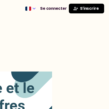
Se connecter
S'inscrire
 et le
fres