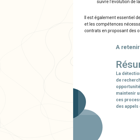
suivre l'évolution de l
Il est également essentiel de
et les compétences nécessai
contrats en proposant des o
A retenir
Résu
La détection
de recherch
opportunités
maintenir u
ces process
des appels 