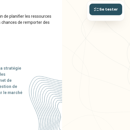
Se tester
in de planifier les ressources
es chances de remporter des
la stratégie
les
rmet de
estion de
ur le marché