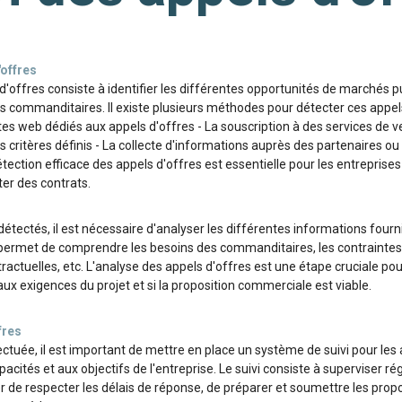
'offres
d'offres consiste à identifier les différentes opportunités de marchés pu
tés commanditaires. Il existe plusieurs méthodes pour détecter ces appe
tes web dédiés aux appels d'offres - La souscription à des services de ve
s critères définis - La collecte d'informations auprès des partenaires ou
ction efficace des appels d'offres est essentielle pour les entreprises
ter des contrats.
 détectés, il est nécessaire d'analyser les différentes informations fourn
permet de comprendre les besoins des commanditaires, les contraintes d
tractuelles, etc. L'analyse des appels d'offres est une étape cruciale pou
x exigences du projet et si la proposition commerciale est viable.
fres
ectuée, il est important de mettre en place un système de suivi pour les 
cités et aux objectifs de l'entreprise. Le suivi consiste à superviser r
r de respecter les délais de réponse, de préparer et soumettre les propo