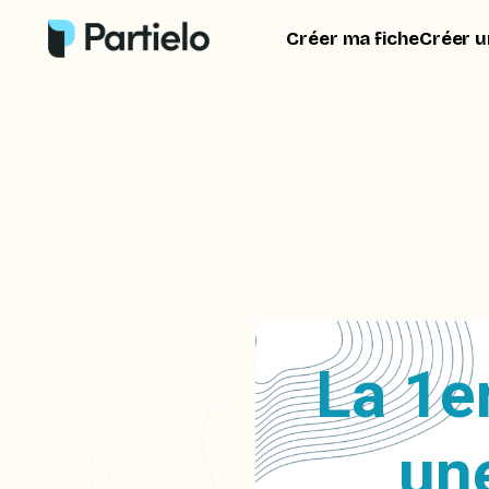
Créer ma fiche
Créer u
La 1e
une