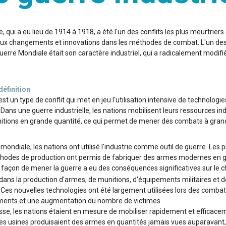
qui a eu lieu de 1914 à 1918, a été l'un des conflits les plus meurtriers d
x changements et innovations dans les méthodes de combat. L'un des 
erre Mondiale était son caractère industriel, qui a radicalement modifié
définition
est un type de conflit qui met en jeu l'utilisation intensive de technologie
ans une guerre industrielle, les nations mobilisent leurs ressources ind
itions en grande quantité, ce qui permet de mener des combats à grand
ondiale, les nations ont utilisé l'industrie comme outil de guerre. Les 
méthodes de production ont permis de fabriquer des armes modernes en 
açon de mener la guerre a eu des conséquences significatives sur le c
é dans la production d'armes, de munitions, d'équipements militaires et de
. Ces nouvelles technologies ont été largement utilisées lors des combat
ements et une augmentation du nombre de victimes.
sse, les nations étaient en mesure de mobiliser rapidement et efficace
 Les usines produisaient des armes en quantités jamais vues auparavant,