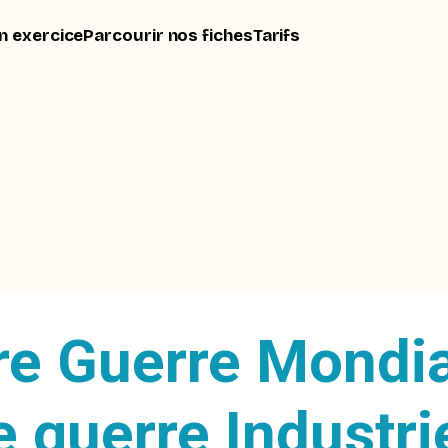
n exercice
Parcourir nos fiches
Tarifs
re Guerre Mondia
 guerre Industri