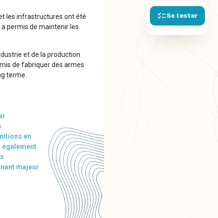
Se tester
et les infrastructures ont été
a a permis de maintenir les
ndustrie et de la production
rmis de fabriquer des armes
ong terme.
ar
s
nitions en
 a également
es
rnant majeur