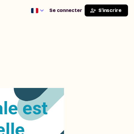
Se connecter
S'inscrire
le est
elle