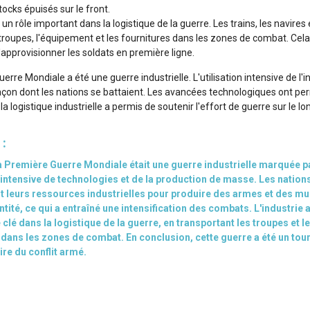
ocks épuisés sur le front.
un rôle important dans la logistique de la guerre. Les trains, les navires 
s troupes, l'équipement et les fournitures dans les zones de combat. Cel
provisionner les soldats en première ligne.
erre Mondiale a été une guerre industrielle. L'utilisation intensive de l'i
çon dont les nations se battaient. Les avancées technologiques ont pe
la logistique industrielle a permis de soutenir l'effort de guerre sur le l
 :
 Première Guerre Mondiale était une guerre industrielle marquée p
on intensive de technologies et de la production de masse. Les nation
t leurs ressources industrielles pour produire des armes et des mu
tité, ce qui a entraîné une intensification des combats. L'industrie
 clé dans la logistique de la guerre, en transportant les troupes et l
 dans les zones de combat. En conclusion, cette guerre a été un tou
ire du conflit armé.