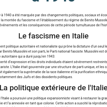
20 à 1940 a été marquée par des changements politiques, sociaux et é
nnu la montée du fascisme et l'établissement du régime de Benito Mussoli
événements et les conséquences de cette période tumultueuse de l'histo
Le fascisme en Italie
politique autoritaire et nationaliste qui prône la dictature d'un seul lead
r Benito Mussolini et son parti, le Parti national fasciste. Mussolini est
 autoritaire qui a duré jusqu'en 1943.
iberté d'expression et les droits individuels étaient sévèrement restrein
itariste. L'Italie était gouvernée par une structure de parti unique, et les
 également la suprématie de la race italienne et la purification ethnique
notamment des Juifs et des dissidents politiques.
La politique extérieure de l'Itali
l'Italie a poursuivi une politique expansionniste visant à restaurer la g
iopie et l'a annexée en tant que colonie. Cette action a suscité la réprob