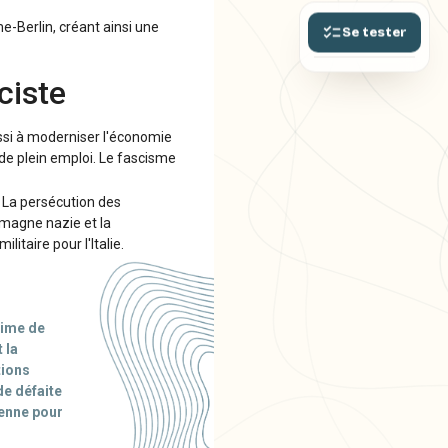
e-Berlin, créant ainsi une
Se tester
ciste
ussi à moderniser l'économie
 de plein emploi. Le fascisme
. La persécution des
lemagne nazie et la
itaire pour l'Italie.
gime de
 la
tions
de défaite
ienne pour