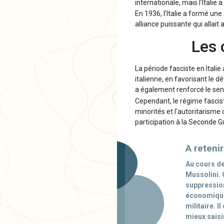
internationale, mais l'Italie
En 1936, l'Italie a formé un
alliance puissante qui alla
Les 
La période fasciste en Itali
italienne, en favorisant le 
a également renforcé le senti
Cependant, le régime fascist
minorités et l'autoritarisme 
participation à la Seconde G
A retenir
Au cours de
Mussolini. 
suppression
économiques
militaire. 
mieux saisir