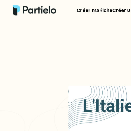
Créer ma fiche
Créer u
L'Ital