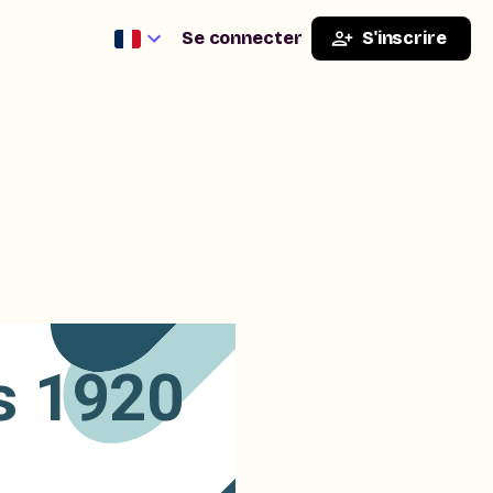
Se connecter
S'inscrire
es 1920