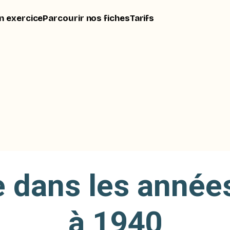
n exercice
Parcourir nos fiches
Tarifs
ie dans les anné
à 1940