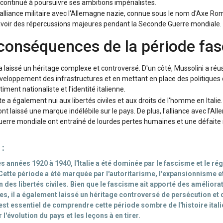
 a continué à poursuivre ses ambitions impérialistes.
e alliance militaire avec l'Allemagne nazie, connue sous le nom d'Axe Rom
it avoir des répercussions majeures pendant la Seconde Guerre mondiale.
conséquences de la période fas
e a laissé un héritage complexe et controversé. D'un côté, Mussolini a ré
développement des infrastructures et en mettant en place des politiques
ment nationaliste et l'identité italienne.
e a également nui aux libertés civiles et aux droits de l'homme en Italie
ont laissé une marque indélébile sur le pays. De plus, l'alliance avec l'Al
uerre mondiale ont entraîné de lourdes pertes humaines et une défaite mil
 :
s années 1920 à 1940, l'Italie a été dominée par le fascisme et le ré
Cette période a été marquée par l'autoritarisme, l'expansionnisme et
 des libertés civiles. Bien que le fascisme ait apporté des améliora
, il a également laissé un héritage controversé de persécution et 
Il est essentiel de comprendre cette période sombre de l'histoire ital
 l'évolution du pays et les leçons à en tirer.