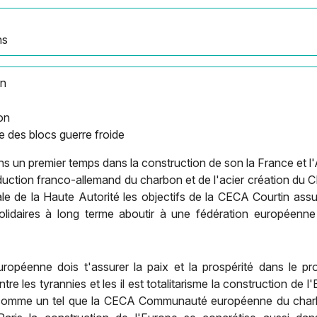
ns
an
on
e des blocs guerre froide
s un premier temps dans la construction de son la France et l
oduction franco-allemand du charbon et de l'acier création du C
e de la Haute Autorité les objectifs de la CECA Courtin assure
lidaires à long terme aboutir à une fédération européenne
ropéenne dois t'assurer la paix et la prospérité dans le pr
re les tyrannies et les il est totalitarisme la construction d
s comme un tel que la CECA Communauté européenne du charbo