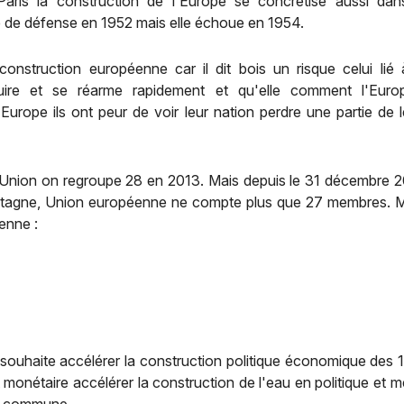
Paris la construction de l'Europe se concrétise aussi da
e défense en 1952 mais elle échoue en 1954.
onstruction européenne car il dit bois un risque celui lié 
ruire et se réarme rapidement et qu'elle comment l'Europ
'Europe ils ont peur de voir leur nation perdre une partie de 
Union on regroupe 28 en 2013. Mais depuis le 31 décembre 2
retagne, Union européenne ne compte plus que 27 membres. Ma
enne :
uhaite accélérer la construction politique économique des 12 
monétaire accélérer la construction de l'eau en politique et me
té commune.