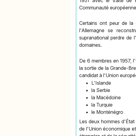
1951 avec le traité de 
Communauté européenne d
Certains ont peur de la c
l'Allemagne se reconst
supranational perdre de l
domaines.
De 6 membres en 1957, l'
la sortie de la Grande-B
candidat à l'Union europé
L'Islande
la Serbie
la Macédoine
la Turquie
le Monténégro
Les deux hommes d'État so
de l'Union économique et 
étrangère et de la sécuri