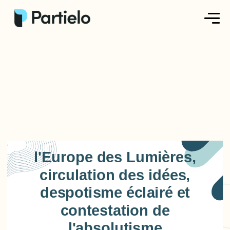
Créer ma fiche
Créer un exercice
Parcourir nos fiches
Tarifs
l'Europe des Lumières,
Se connecter
circulation des idées,
despotisme éclairé et
S'inscrire
contestation de
l'absolutisme