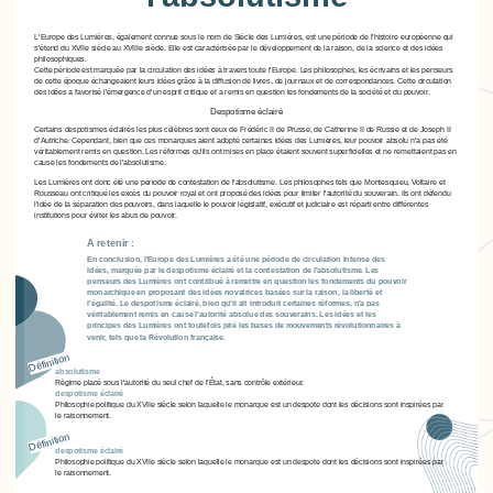
L'Europe des Lumières, également connue sous le nom de Siècle des Lumières, est une période de l'histoire européenne qui
s'étend du XVIIe siècle au XVIIIe siècle. Elle est caractérisée par le développement de la raison, de la science et des idées
philosophiques.
Cette période est marquée par la circulation des idées à travers toute l'Europe. Les philosophes, les écrivains et les penseurs
de cette époque échangeaient leurs idées grâce à la diffusion de livres, de journaux et de correspondances. Cette circulation
des idées a favorisé l'émergence d'un esprit critique et a remis en question les fondements de la société et du pouvoir.
Despotisme éclairé
Certains despotismes éclairés les plus célèbres sont ceux de Frédéric II de Prusse, de Catherine II de Russie et de Joseph II
d'Autriche. Cependant, bien que ces monarques aient adopté certaines idées des Lumières, leur pouvoir absolu n'a pas été
véritablement remis en question. Les réformes qu'ils ont mises en place étaient souvent superficielles et ne remettaient pas en
cause les fondements de l'absolutisme.
Les Lumières ont donc été une période de contestation de l'absolutisme. Les philosophes tels que Montesquieu, Voltaire et
Rousseau ont critiqué les excès du pouvoir royal et ont proposé des idées pour limiter l'autorité du souverain. Ils ont défendu
l'idée de la séparation des pouvoirs, dans laquelle le pouvoir législatif, exécutif et judiciaire est réparti entre différentes
institutions pour éviter les abus de pouvoir.
A retenir :
En conclusion, l'Europe des Lumières a été une période de circulation intense des
idées, marquée par le despotisme éclairé et la contestation de l'absolutisme. Les
penseurs des Lumières ont contribué à remettre en question les fondements du pouvoir
monarchique en proposant des idées novatrices basées sur la raison, la liberté et
l'égalité. Le despotisme éclairé, bien qu'il ait introduit certaines réformes, n'a pas
véritablement remis en cause l'autorité absolue des souverains. Les idées et les
principes des Lumières ont toutefois jeté les bases de mouvements révolutionnaires à
venir, tels que la Révolution française.
Définition
absolutisme
Régime placé sous l'autorité du seul chef de l'État, sans contrôle extérieur.
despotisme éclairé
Philosophie politique du XVIIe siècle selon laquelle le monarque est un despote dont les décisions sont inspirées par
le raisonnement.
Définition
despotisme éclairé
Philosophie politique du XVIIe siècle selon laquelle le monarque est un despote dont les décisions sont inspirées par
le raisonnement.