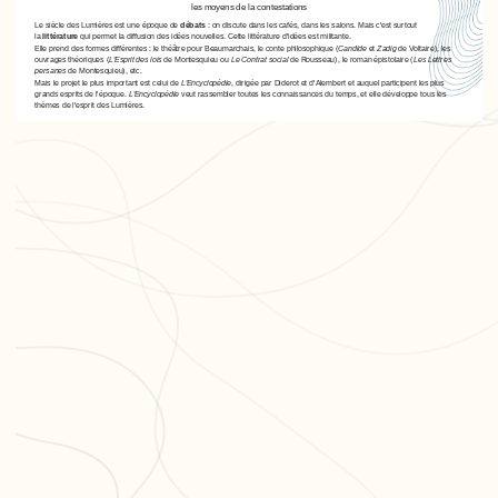
les moyens de la contestations
Le siècle des Lumières est une époque de
débats
: on discute dans les cafés, dans les salons. Mais c'est surtout
la
littérature
qui permet la diffusion des idées nouvelles. Cette littérature d'idées est militante.
Elle prend des formes différentes : le théâtre pour Beaumarchais, le conte philosophique (
Candide
et
Zadig
de Voltaire), les
ouvrages théoriques (
L'Esprit des lois
de Montesquieu ou
Le Contrat social
de Rousseau), le roman épistolaire (
Les Lettres
persanes
de Montesquieu), etc.
Mais le projet le plus important est celui de
L'Encyclopédie
, dirigée par Diderot et d'Alembert et auquel participent les plus
grands esprits de l'époque.
L'Encyclopédie
veut rassembler toutes les connaissances du temps, et elle développe tous les
thèmes de l'esprit des Lumières.