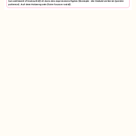
(un sentiment d'insécurité)) et dans des expressions figées (Exemple : die Geduld verlieren (perdre
patience). Auf dem Holzweg sein (faire fausse route)).