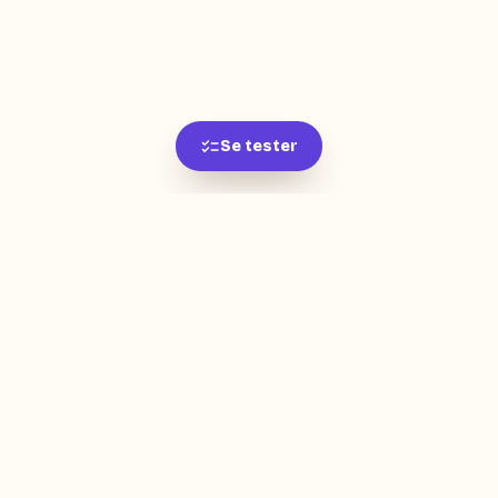
Se tester
L'app de révision intelligente, pensée par des
étudiants pour des étudiants.
moc.oleitrap@tcatnoc
PRODUIT
Créer ma fiche
Créer un exercice