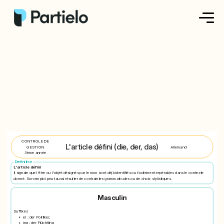
Créer ma fiche
Créer un exercice
Parcourir nos fiches
Tarifs
CONTROLE DE
L'article défini (die, der, das)
GESTION
Allemand
Se connecter
3ème année
Definition
L'article défini
Il signale que l'être ou l'objet désignés par le nom sont déjà identifiés ou facilement repérables dans le contexte
donné. Son emploi peut aussi résulter de contraintes grammaticales ou de choix stylistiques.
S'inscrire
Masculin
Suffixes
er : der Politiker,
ing : der Flüchtling