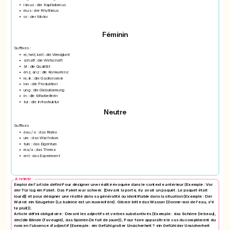
ismus : der Kapitalismus
mus : der Rhythmus
or : der Motor
Féminin
Suffixes :
ei, heit, keit : die Wenigkeit
schaft : die Wirtschaft
ät : die Qualität
enz, anz : die Konkurrenz
ie, ik : die Gastronomie
ion : die Produktion
ung : die Globalisierung
in : die Mitarbeiterin
tur : die Infrastruktur
Neutre
Suffixes
eau / o : das Risiko
um : das Wachstum
tum : das Eigentum
ma/a : das Thema
ent : das Experiment
A retenir :
Emploi de l'article défini Pour désigner une réalité évoquée dans le contexte antérieur (Exemple : Vor
der Tür lag ein Paket. Das Paket war schwer. (Devant la porte, il y avait un paquet. Le paquet était
lourd)) et pour désigner une réalité dans sa généralité ou identifiable dans la situation (Exemple : Der
Wal ist ein Säugetier (La baleine est un mammifère). Gib mir bitte das Wasser (Donne-moi de l'eau, s'il
te plaît)).
Article défini obligatoire : Devant les adjectifs et verbes substantivés (Exemple : das Schöne (le beau),
der/die Blinde (l'aveugle), das Spielen (le fait de jouer)), Pour faire apparaître le cas du complément du
nom en l'absence d'adjectif (Exemple : ein Gefühl großer Unsicherheit ? ein Gefühl der Unsicherheit