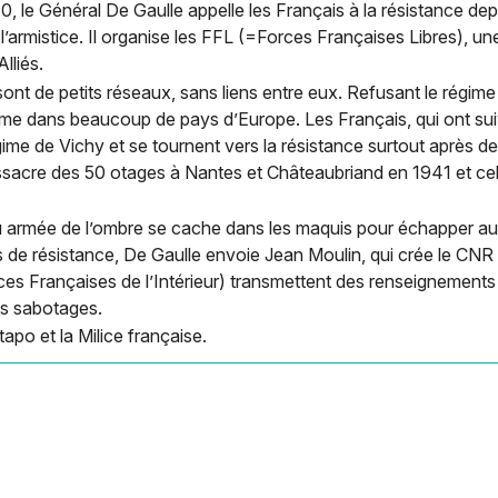
940, le Général De Gaulle appelle les Français à la résistance dep
 l’armistice. Il organise les FFL (=Forces Françaises Libres), u
lliés.
e sont de petits réseaux, sans liens entre eux. Refusant le régim
e dans beaucoup de pays d’Europe. Les Français, qui ont suiv
ime de Vichy et se tournent vers la résistance surtout après de
acre des 50 otages à Nantes et Châteaubriand en 1941 et cel
ou armée de l’ombre se cache dans les maquis pour échapper au
 de résistance, De Gaulle envoie Jean Moulin, qui crée le CNR 
es Françaises de l’Intérieur) transmettent des renseignements a
es sabotages.
tapo et la Milice française.