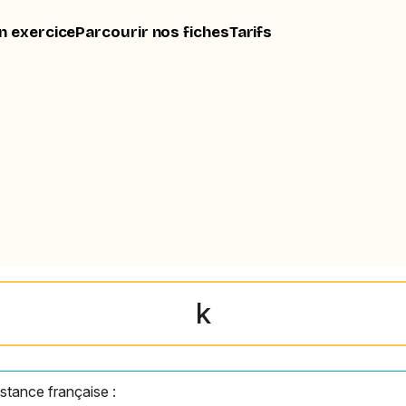
n exercice
Parcourir nos fiches
Tarifs
k
istance française :