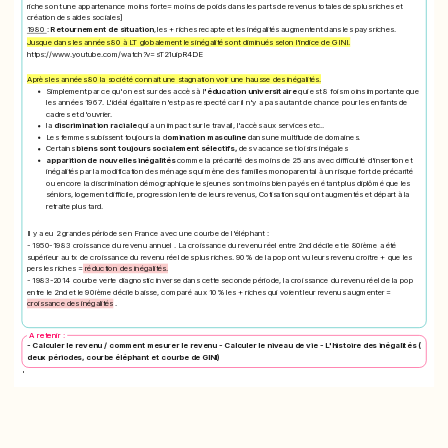
riches ont une appartenance moins forte= moins de poids dans les parts de revenus totales des plus riches et
création des aides sociales]
1980
:
Retournement de situation
, les + riches recapte et les inégalités augmentent dans les pays riches.
Jusque dans les années 80 à LT globalement les inégalités ont diminués selon l'indice de GINI.
https://www.youtube.com/watch?v=sT21uipR4DE
Après les années 80 la société connait une stagnation voir une hausse des inégalités.
Simplement par ce qu'on est sur des accès à l
'éducation universitaire
qui est 8 fois moins importante que
les années 1967. L'idéal égalitaire n'est pas respecté car il n'y a pas autant de chance pour les enfants de
cadres et d'ouvrier.
la
discrimination raciale
qui a un impact sur le travail, l'accès aux services etc..
Les femmes subissent toujours la d
omination masculine
dans une multitude de domaines.
Certains
biens sont toujours socialement sélectifs,
des vacances et loisirs inégales
apparition de nouvelles inégalités
comme la précarité des moins de 25 ans avec difficulté d'insertion et
inégalités par la modification des ménages qui mène des familles monoparental à un risque fort de précarité
ou encore la discrimination démographique les jeunes sont moins bien payés en étant plus diplômé que les
séniors, logement difficile, progression lente de leurs revenus, Cotisations qui ont augmentés et départ à la
retraite plus tard.
Il y a eu 2 grandes périodes en France avec une courbe de l'éléphant :
- 1950-1983 croissance du revenu annuel . La croissance du revenu réel entre 2nd décile et le 80ième a été
supérieur au tx de croissance du revenu réel des plus riches. 90% de la pop ont vu leurs revenu croitre + que les
pers les riches =
réduction des inégalités.
- 1983-2014 courbe verte diagnostic inverse dans cette seconde période, la croissance du revenu réel de la pop
entre le 2nd et le 90ième décile baisse, comparé aux 10% les + riches qui voient leur revenus augmenter =
croissance des inégalités
.
A retenir :
- Calculer le revenu / comment mesurer le revenu - Calculer le niveau de vie - L'histoire des inégalités (
deux périodes, courbe éléphant et courbe de GINI)
'