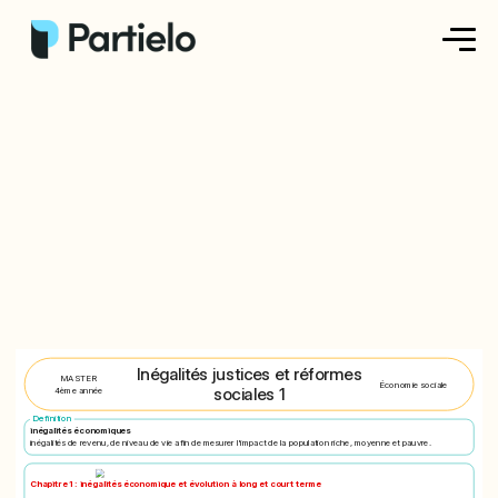
Créer ma fiche
Créer un exercice
Parcourir nos fiches
Tarifs
Se connecter
Inégalités justices et réformes
MASTER
Économie sociale
sociales 1
4ème année
S'inscrire
Definition
inégalités économiques
inégalités de revenu, de niveau de vie afin de mesurer l'impact de la population riche, moyenne et pauvre.
Chapitre 1 : inégalités économique et évolution à long et court terme