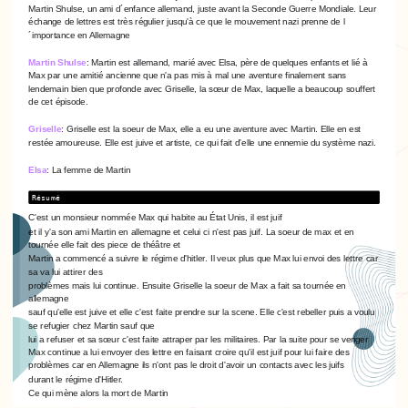
Martin Shulse, un ami d´enfance allemand, juste avant la Seconde Guerre Mondiale. Leur
échange de lettres est très régulier jusqu'à ce que le mouvement nazi prenne de l
´importance en Allemagne
Martin Shulse
: Martin est allemand, marié avec Elsa, père de quelques enfants et lié à
Max par une amitié ancienne que n'a pas mis à mal une aventure finalement sans
lendemain bien que profonde avec Griselle, la sœur de Max, laquelle a beaucoup souffert
de cet épisode.
Griselle
:
Griselle est la soeur de Max, elle a eu une aventure avec Martin. Elle en est
restée amoureuse. Elle est juive et artiste, ce qui fait d'elle une ennemie du système nazi.
Elsa
: La femme de Martin
Résumé
C'est un monsieur nommée Max qui habite au État Unis, il est juif
et il y'a son ami Martin en allemagne et celui ci n'est pas juif. La soeur de max et en
tournée elle fait des piece de théâtre et
Martin a commencé a suivre le régime d'hitler. Il veux plus que Max lui envoi des lettre car
sa va lui attirer des
problèmes mais lui continue. Ensuite Griselle la soeur de Max a fait sa tournée en
allemagne
sauf qu'elle est juive et elle c'est faite prendre sur la scene. Elle c'est rebeller puis a voulu
se refugier chez Martin sauf que
lui a refuser et sa sœur c'est faite attraper par les militaires. Par la suite pour se venger
Max continue a lui envoyer des lettre en faisant croire qu'il est juif pour lui faire des
problèmes car en Allemagne ils n'ont pas le droit d'avoir un contacts avec les juifs
durant le régime d'Hitler.
Ce qui mène alors la mort de Martin