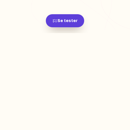
Se tester
L'app de révision intelligente, pensée par des
étudiants pour des étudiants.
moc.oleitrap@tcatnoc
PRODUIT
Créer ma fiche
Créer un exercice
Parcourir nos fiches
Tarifs