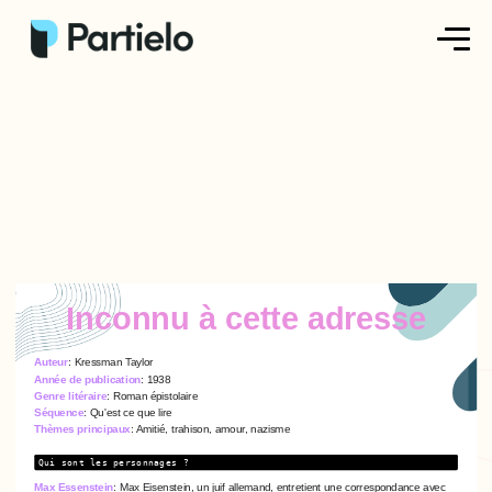
Créer ma fiche
Créer un exercice
Parcourir nos fiches
Tarifs
Inconnu à cette adresse
Se connecter
Auteur
: Kressman Taylor
Année de publication
: 1938
Genre litéraire
: Roman épistolaire
S'inscrire
Séquence
: Qu'est ce que lire
Thèmes principaux
: Amitié, trahison, amour, nazisme
Qui sont les personnages ?
Max Essenstein
:
Max Eisenstein, un juif allemand, entretient une correspondance avec