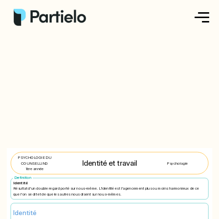
Créer ma fiche
Créer un exercice
Parcourir nos fiches
Tarifs
Se connecter
PSYCHOLOGIE DU
Identité et travail
COUNSELLING
Psychologie
1ère année
Definition
S'inscrire
Identité
Résultat d'un double regard porté sur nous-même. L'identité est l'agencement plus ou moins harmonieux de ce
que l'on se dit et de que les autres nous disent sur nous-mêmes.
Identité