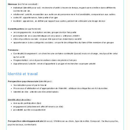
Niveaux
(où l'id se construit) :
individuel
(identité pour soi) : recherche d'unité à travers le temps, regard sur moi même dans différents
contextes de vie.
relationnel
: unicité, ressembler aux autres mais personne ne m'est semblable, comparaison aux autres
collectif
: appartenance, faire partie d'un gpe
matériel
: apparence, se définir par rapport aux autres, permet de véhiculer une image de moi
Constituantes
(ce qui forme id)
ses engagements
: inscription sociale, groupe dont je fais partie
perception de ses caractéristiques et croyances
: attirance, intérêt
rôles et positions sociale
: on joue rôle qui ont un statut dans société
appartenance à des catégories sociales
: on porte des étiquettes du faire d'être membre d'un groupe
Tensions
:
Continuité/changement
: on cherche une certaine continuité (passé) mais on change, veut pas être celui
qu'on a été
Fragmentation
: on est pas les mêmes dans vie privée et vie pro
Appartenance/ unicité
: envie d'appartenir à un gpe et rechercher sa propre unicité
Identité et travail
Perspective psychosociale
(identité pro) :
Socialisation pour et par le travail
Processus d'attribution et d'appropriation de l'identité
: attribuer des étiquettes en fct du métier.
Identité de rôle
: attentes de rôles internalisés
Identification des rôles
:
niveau de participation (tps)
engagement (attachement affectif envers ce rôle)
possibilité au rôle occupationnel
Perspective développementale
(id voca). S'intéresse au choix, type de métier. Composé : facteurs psycho,
psychosociaux, contextuels