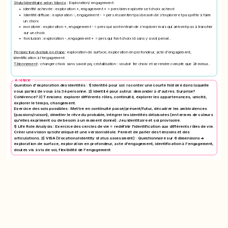
Statut identitaire selon Marcia
: Exploration/ engagement:
identité achevée
: exploration +, engagement + = pers bien explorées et choix achevé
Identité diffuse
: exploration -, engagement - = pers ressentent pas besoin de s'explorer et pas prête à faire
un choix
moratoire
: exploration +, engagement - = pers qui sont entrain de s'explorer mais qui arrivent pas à trancher
sur un choix
forclusion
: exploration -, engagement + = pers qui font choix id sans y avoir pensé.
Perspective dvptale en étape
: exploration de surface, exploration en profondeur, acte d'engagement,
identification à l'engagement
Tâtonnement
: changer choix sans savoir pq, cristallisation : vouloir 1er choix et se rendre compte que 2è mieux.
A retenir :
Question d'exploration des identités : 1) Identité pour soi: raconter une courte histoire dans laquelle
vous parlez de vous à la 3è personne. 2) Identité pour autrui: demander à d'autres. Surprise?
Cohérence? 3) Tensions: explorer différents rôles, continuité, explorer les appartenances, unicité,
explorer le temps, changement.
Exercice des sois possibles : Mettre en continuité passé/présent/futur, décadrer les ambivalences
(passions/raison), démêler le rêve du probable, intégrer les identités délaissées (en termes de valeurs
qu'elles expriment ou de besoin à un moment donné). Jeu identitaire et soi provisoire.
1) Life Role Analysis : Exercice des cercles de vie = redéfinir l'identification aux différents rôles de vie.
Créer une vision synchronique et une version idéale. Permet de parler des tensions et des
articulations. 2) VISA (Vocational identity status assessment) : Questionnaire sur 6 dimensions =>
exploration de surface, exploration en profondeur, acte d'engagement, identification à l'engagement,
doutes vis à vis de soi, flexibilité de l'engagement