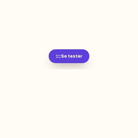
Se tester
L'app de révision intelligente, pensée par des
étudiants pour des étudiants.
moc.oleitrap@tcatnoc
PRODUIT