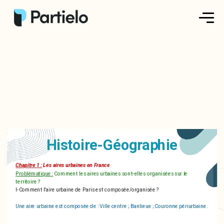
Créer ma fiche
Créer un exercice
Parcourir nos fiches
Tarifs
Histoire-Géographie
Se connecter
Chapitre 1 :
Les aires urbaines en France
Problématique :
Comment les aires urbaines sont-elles organisées sur le
territoire ?
S'inscrire
I-Comment l'aire urbaine de Paris est composée/organisée ?
Une aire urbaine est composée de : Ville centre ; Banlieue ; Couronne périurbaine.