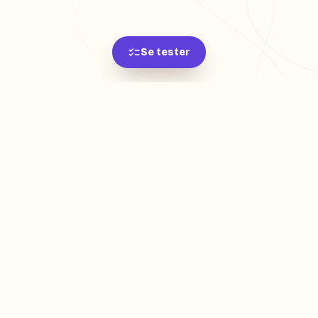
Se tester
L'app de révision intelligente, pensée par des
étudiants pour des étudiants.
moc.oleitrap@tcatnoc
PRODUIT
Créer ma fiche
Créer un exercice
Parcourir nos fiches
Tarifs