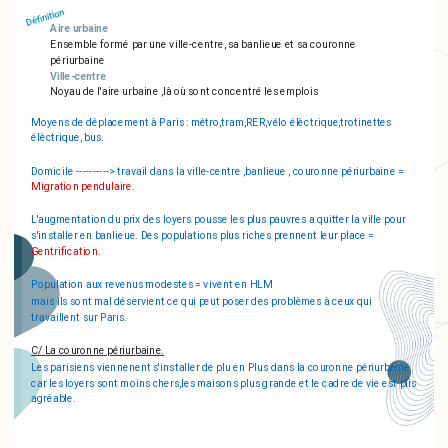
Définition
Aire urbaine
Ensemble formé par une ville-centre, sa banlieue et sa couronne
périurbaine
Ville-centre
Noyau de l'aire urbaine ,là où sont concentré les emplois
Moyens de déplacement à Paris : métro,tram,RER,vélo élèctrique,trotinettes
élèctrique, bus.
Domicile ----------> travail dans la ville-centre ,banlieue , couronne périurbaine =
Migration pendulaire.
L'augmentation du prix des loyers pousse les plus pauvres a quitter la ville pour
s'installer en banlieue. Des populations plus riches prennent leur place =
Gentrification.
Population aux revenus modestes = vivent en HLM
mais ils sont mal déservient ce qui peut poser des problèmes à ceux qui
travaillent sur Paris.
C/ La couronne périurbaine.
Les parisiens viennenent s'installer de plu en Plus dans la couronne périurbaine
car les loyers sont moins chers,les maisons plus grande et le cadre de vie est plis
agréable.