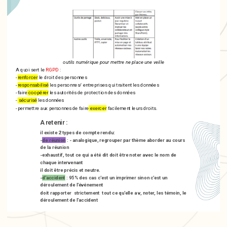
outils numérique pour mettre ne place une veille
A quoi sert le
RGPD
:
-
renforcer
le droit des personnes
-
responsabilisé
les personnes/ entreprises qui traitent les données
-faire
coopérer
les autorités de protection des données
-
sécurisé
les données
-permettre aux personnes de faire
exercer
facilement leurs droits.
A retenir :
il existe 2 types de compte rendu:
-
de réunion
: - analogique, regrouper par thème aborder au cours
de la réunion
-exhaustif, tout ce qui a été dit doit être noter avec le nom de
chaque intervenant
il doit être précis et neutre.
-
d'accident
: 95% des cas c'est un imprimer sinon c'est un
déroulement de l'événement
doit rapporter strictement tout ce qu'elle a v, noter, les témoin, le
déroulement de l'accident