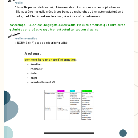
veille
“ la veille permet d’obtenir régulièrement des informations sur des sujets donnés.
Elle peut être manuelle grâce à une borne de recherche ou bien automatisé grâce à
un logiciel. Elle répond aux besoins grâce à des infos pertinentes.
par exemple FEEDLY est un agrégateur, c’est à dire il va cumuler tout ce qui trouve sur ce
qu’on lui a demandé et va régulièrement actualiser ses connaissance.
Définition
veille normative
: NORME (NF) gage de sécurité/ qualité
A retenir :
comment faire une note d'information
:
émetteur
receveur
date
objet
éventuellement PJ