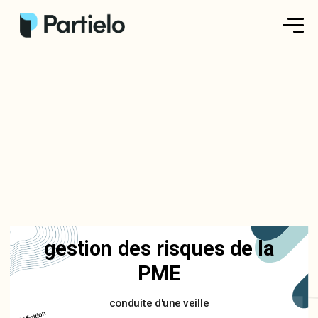
Créer ma fiche
Créer un exercice
Parcourir nos fiches
Tarifs
Se connecter
gestion des risques de la
S'inscrire
PME
conduite d'une veille
Définition