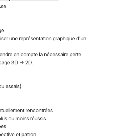
sse
ge
liser une représentation graphique d'un
endre en compte la nécessaire perte
ssage 3D -> 2D.
ou essais)
ntuellement rencontrées
plus ou moins réussis
ées
pective et patron