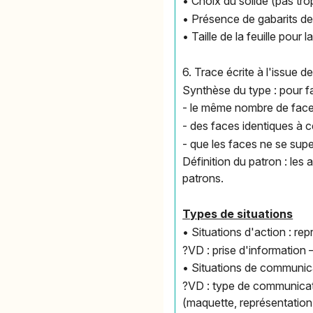
• Choix du solide (pas tro
• Présence de gabarits de
• Taille de la feuille pour
6. Trace écrite à l'issue de 
Synthèse du type : pour fab
- le même nombre de faces
- des faces identiques à c
- que les faces ne se supe
Définition du patron : les
patrons.
Types de situations
• Situations d'action : re
?VD : prise d'information 
• Situations de communica
?VD : type de communicatio
(maquette, représentation 