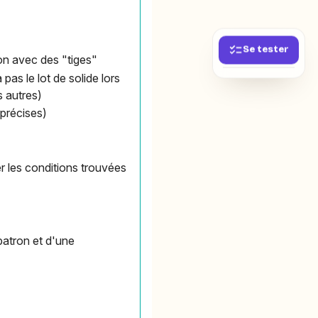
Se tester
ion avec des "tiges"
as le lot de solide lors
s autres)
précises)
ter les conditions trouvées
patron et d'une