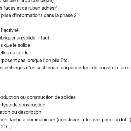
p simple ni trop complexe)
s faces et de ruban adhésif
 la prise d'informations dans la phase 2
l'activité
riquer un solide, il faut
 que le solide
elles du solide
rposent pas lorsque l'on plie Etc.
 assemblages d'un seul tenant qui permettent de construire un s
production ou construction de solides
– type de construction
tion ou description
n, tâche à communiquer (construire, retrouver parmi un lot...),
2D...)