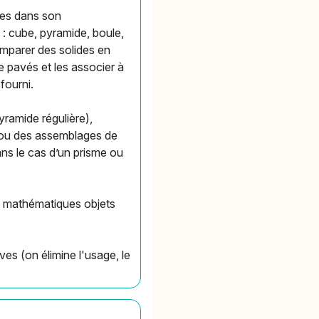
ides dans son
: cube, pyramide, boule,
comparer des solides en
e pavés et les associer à
fourni.
yramide régulière),
es ou des assemblages de
ns le cas d’un prisme ou
ts mathématiques objets
es (on élimine l'usage, le