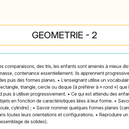
GEOMETRIE - 2
es comparaisons, des tris, les enfants sont amenés à mieux dist
, masse, contenance essentiellement. Ils apprennent progressiv
lides puis des formes planes. • L’enseignant utilise un vocabulai
rectangle, triangle, cercle ou disque (à préférer à « rond ») que
 puis à utiliser progressivement. • Ce qui est attendu des enfan
bjets en fonction de caractéristiques liées à leur forme. • Sav
oule, cylindre) ; • Savoir nommer quelques formes planes (carré
ans toutes leurs orientations et configurations. • Reproduire un
assemblage de solides).