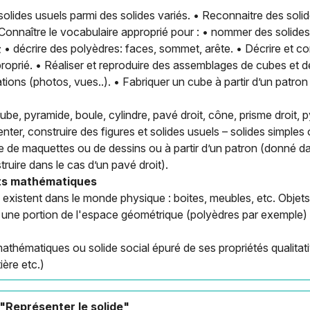
 solides usuels parmi des solides variés. • Reconnaitre des sol
onnaître le vocabulaire approprié pour : • nommer des solides 
 ; • décrire des polyèdres: faces, sommet, arête. • Décrire et 
pproprié. • Réaliser et reproduire des assemblages de cubes et d
tions (photos, vues..). • Fabriquer un cube à partir d’un patron 
e, pyramide, boule, cylindre, pavé droit, cône, prisme droit, p
senter, construire des figures et solides usuels – solides simpl
e de maquettes ou de dessins ou à partir d’un patron (donné da
ruire dans le cas d’un pavé droit).
ets mathématiques
i existent dans le monde physique : boites, meubles, etc. Obje
 une portion de l'espace géométrique (polyèdres par exemple)
athématiques ou solide social épuré de ses propriétés qualitativ
ière etc.)
 "Représenter le solide"