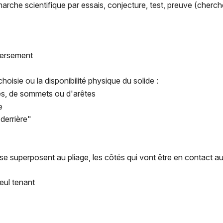
rche scientifique par essais, conjecture, test, preuve (cherch
versement
hoisie ou la disponibilité physique du solide :
s, de sommets ou d'arêtes
e
"derrière"
e superposent au pliage, les côtés qui vont être en contact a
seul tenant