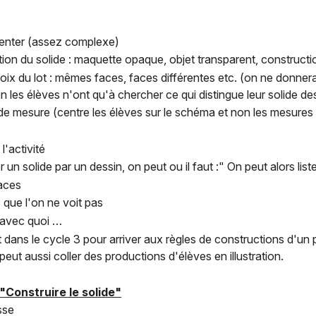
senter (assez complexe)
tion du solide : maquette opaque, objet transparent, construct
ix du lot : mêmes faces, faces différentes etc. (on ne donnera p
n les élèves n'ont qu'à chercher ce qui distingue leur solide de
e mesure (centre les élèves sur le schéma et non les mesures 
l'activité
 un solide par un dessin, on peut ou il faut :" On peut alors lis
faces
 que l'on ne voit pas
 avec quoi …
dans le cycle 3 pour arriver aux règles de constructions d'un 
peut aussi coller des productions d'élèves en illustration.
 "Construire le solide"
sse