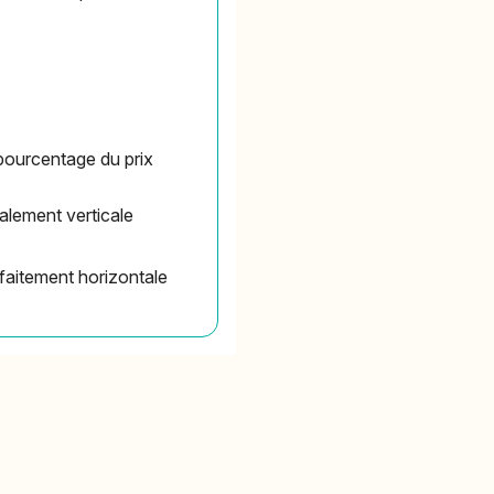
 pourcentage du prix
otalement verticale
arfaitement horizontale