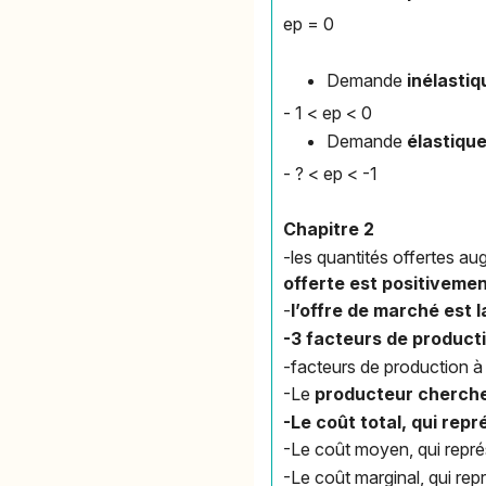
ep = 0
Demande
inélastiq
- 1 < ep < 0
Demande
élastiqu
- ? < ep < -1
Chapitre 2
-les quantités offertes au
offerte est positivemen
-
l’offre de marché est 
-3 facteurs de product
-facteurs de production à 2
-Le
producteur cherche 
-Le coût total, qui rep
-Le coût moyen, qui repr
-Le coût marginal, q
ui rep