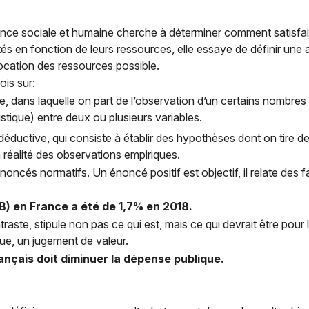
nce sociale et humaine cherche à déterminer comment satisfai
tés en fonction de leurs ressources, elle essaye de définir une 
location des ressources possible.
ois sur:
ve
, dans laquelle on part de l’observation d’un certains nombres
istique) entre deux ou plusieurs variables.
déductive
, qui consiste à établir des hypothèses dont on tire 
a réalité des observations empiriques.
oncés normatifs. Un énoncé positif est objectif, il relate des fai
IB) en France a été de 1,7% en 2018.
raste, stipule non pas ce qui est, mais ce qui devrait être pour
vue, un jugement de valeur.
ançais doit diminuer la dépense publique.