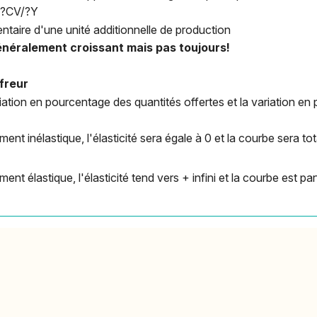
 ?CV/?Y
ntaire d'une unité additionnelle de production
énéralement croissant mais pas toujours!
ffreur
ariation en pourcentage des quantités offertes et la variation en
tement inélastique, l'élasticité sera égale à 0 et la courbe sera t
ement élastique, l'élasticité tend vers + infini et la courbe est p