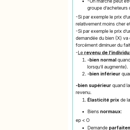
-Un marché peut être
groupe d’acheteurs 
-Si par exemple le prix d’
relativement moins cher e
-Si par exemple le prix d’u
demandée du bien (X) va 
forcément diminuer du fait
-
Le
revenu de l’individu
-bien normal
quand 
lorsqu’il augmente).
-bien inférieur
quan
-bien supérieur
quand la
revenu.
Élasticité prix
de l
Biens
normaux
:
ep < O
Demande
parfaite