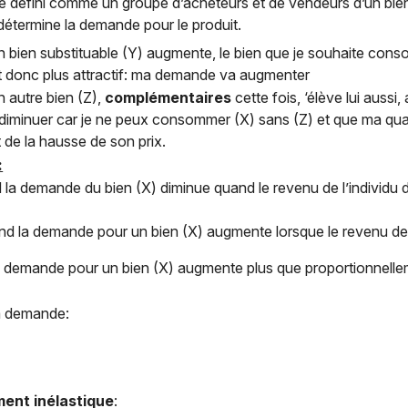
 défini comme un groupe d’acheteurs et de vendeurs d’un bien o
détermine la demande pour le produit.
un bien substituable (Y) augmente, le bien que je souhaite con
t donc plus attractif: ma demande va augmenter
n autre bien (Z),
complémentaires
cette fois, ‘élève lui aussi,
diminuer car je ne peux consommer (X) sans (Z) et que ma qu
 de la hausse de son prix.
:
la demande du bien (X) diminue quand le revenu de l’individu
d la demande pour un bien (X) augmente lorsque le revenu de l
 demande pour un bien (X) augmente plus que proportionnelle
a demande:
ment inélastique
: