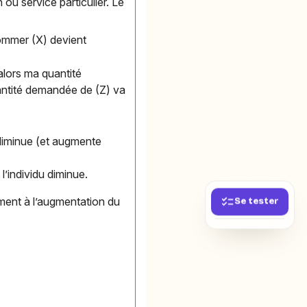
u service particulier. Le
sommer (X) devient
 alors ma quantité
antité demandée de (Z) va
 diminue (et augmente
’individu diminue.
ment à l’augmentation du
Se tester