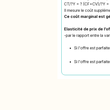
CT/?Y = ? (CF+CV)/?Y =
Il mesure le coût suppléme
Ce coût marginal est g
Elasticité de prix de l’o
-par le rapport entre la v
Si l'offre est parfai
Si l'offre est parfait