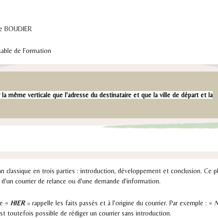
UDIER
 Formation
 la même verticale que l'adresse du destinataire et que la ville de départ et la
an classique en trois parties : introduction, développement et conclusion. Ce pl
, d'un courrier de relance ou d'une demande d'information.
ée «
HIER
» rappelle les faits passés et à l'origine du courrier. Par exemple : «
N
est toutefois possible de rédiger un courrier sans introduction.