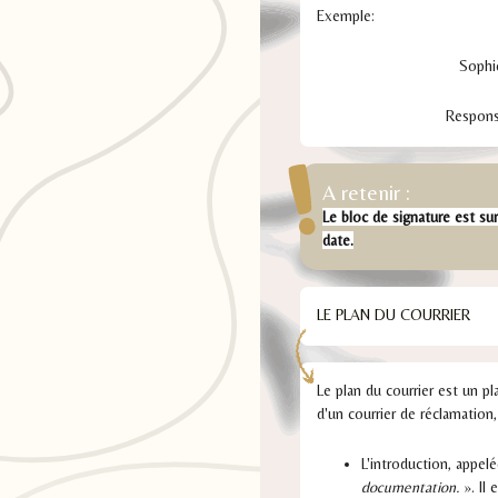
Exemple:
Sophie BO
Responsable de
A retenir :
Le bloc de signature est sur
date.
LE PLAN DU COURRIER
Le plan du courrier est un pl
d'un courrier de réclamation
L'introduction, appel
documentation.
». Il 