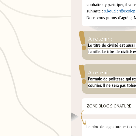
souhaitez y participer, il vou
suivante :
s.boudier@ecolep
Nous vous prions d'agréer, 
A retenir :
Le titre de civilité est aussi
famille. Le titre de civilité e
A retenir :
Formule de politesse qui re
courrier. Il ne sera pas tolé
ZONE BLOC SIGNATURE
Le bloc de signature est co