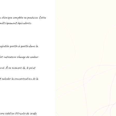
on chimique complète se produise. Cette
iométriquement équivalents.
 ajoutée goutte à goutte dans la
 Cet indicateur change de couleur
ervé. À ce moment-là, le point
t calculer la concentration de la
une solution titrante de soude