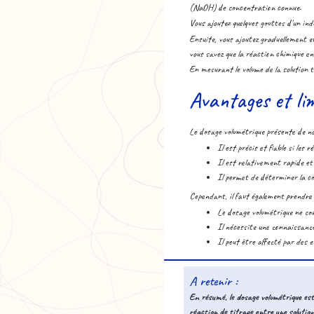
(NaOH) de concentration connue.
Vous ajoutez quelques gouttes d'un ind
Ensuite, vous ajoutez graduellement et
vous savez que la réaction chimique en
En mesurant le volume de la solution t
Avantages et lim
Le dosage volumétrique présente de n
Il est précis et fiable si les 
Il est relativement rapide et
Il permet de déterminer la c
Cependant, il faut également prendre 
Le dosage volumétrique ne con
Il nécessite une connaissance
Il peut être affecté par des e
A retenir :
En résumé, le dosage volumétrique est
réaction de titrage entre une soluti