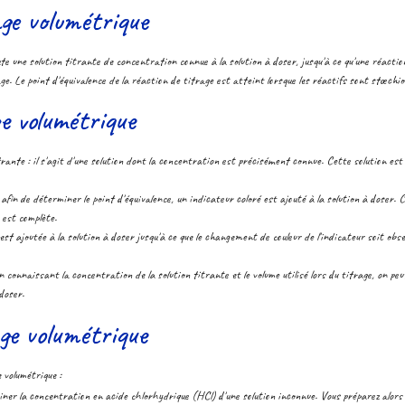
ge volumétrique
te une solution titrante de concentration connue à la solution à doser, jusqu'à ce qu'une réacti
ge. Le point d'équivalence de la réaction de titrage est atteint lorsque les réactifs sont stœch
e volumétrique
trante : il s'agit d'une solution dont la concentration est précisément connue. Cette solution est
 afin de déterminer le point d'équivalence, un indicateur coloré est ajouté à la solution à doser.
 est complète.
 est ajoutée à la solution à doser jusqu'à ce que le changement de couleur de l'indicateur soit obs
n connaissant la concentration de la solution titrante et le volume utilisé lors du titrage, on peu
doser.
ge volumétrique
 volumétrique :
ner la concentration en acide chlorhydrique (HCl) d'une solution inconnue. Vous préparez alors 