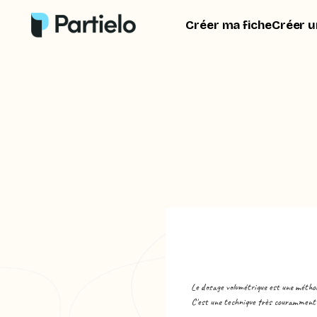
Créer ma fiche
Créer u
Le dosage volumétrique est une méthod
C'est une technique très couramment u