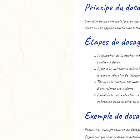
Principe du dosa
Lors d'un dosage volumétrique, on ajou
réaction est appelée réaction de titra
Étapes du dosag
Préparation de la solution ti
solution à doser.
Ajout d'un indicateur coloré :
lorsque la réaction de titrage
Titrage : la solution titrante
d'équivalence est atteint.
Calcul de la concentration : e
substance dans la solution à 
Exemple de dosa
Prenons un exemple concret de dosage
Supposons que vous souhaitiez détermi