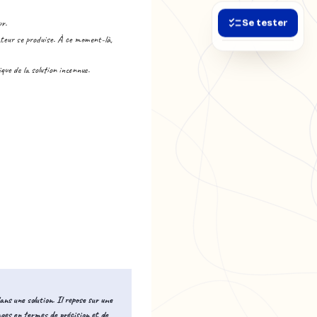
Se tester
ur.
cateur se produise. À ce moment-là,
que de la solution inconnue.
ns une solution. Il repose sur une
ges en termes de précision et de