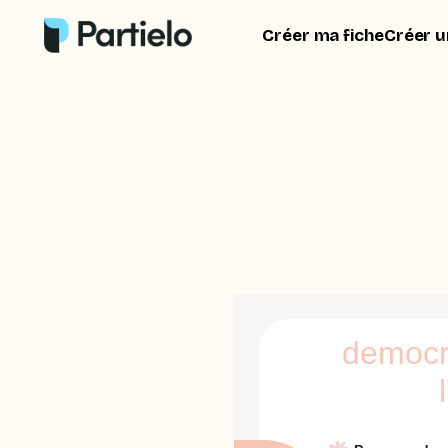
Créer ma fiche
Créer u
democra