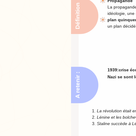
Propagande
Définition
La propagande 
idéologie, une
plan quinque
un plan décidé 
1939:crise é
A retenir :
Nazi se sont l
La révolution était 
Lénine et les bolch
Staline succède à L