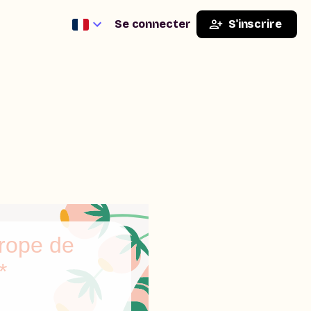
Se connecter
S'inscrire
urope de
*