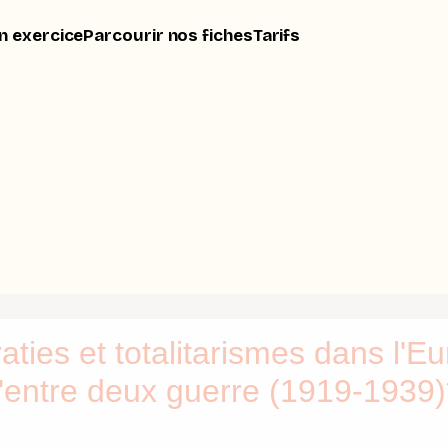
n exercice
Parcourir nos fiches
Tarifs
ties et totalitarismes dans l'E
l'entre deux guerre (1919-1939)