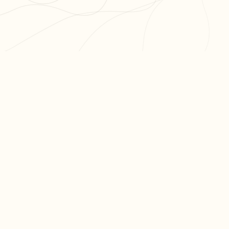
PR
Cré
L'app de révision intelligente,
Cré
pensée par des étudiants
Par
pour des étudiants.
Tari
moc.oleitrap@tcatnoc
©
2026
Partielo