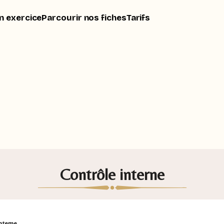
n exercice
Parcourir nos fiches
Tarifs
Contrôle interne
nterne