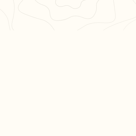
PULAIRES
LÉGAL
en 3
CGU
CGV
ation philo
Confidentialité
hs en
es
Fait avec ❤️ en France