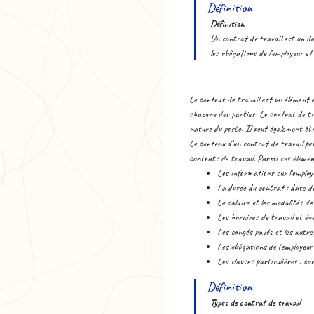
Définition
Définition
Un contrat de travail est un doc
les obligations de l'employeur e
Le contrat de travail est un élément e
chacune des parties. Le contrat de tr
nature du poste. Il peut également êtr
Le contenu d'un contrat de travail pe
contrats de travail. Parmi ces élémen
Les informations sur l'employ
La durée du contrat : date d
Le salaire et les modalités d
Les horaires de travail et éve
Les congés payés et les autr
Les obligations de l'employeur
Les clauses particulières : co
Définition
Types de contrat de travail