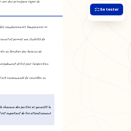
es-uns des principaux types de
Se tester
s, des remplacements temporaires ou
ravail et permet une stabilité de
rtis en fonction des besoins de
ipalement utilisé pour l'acquisition
 il est recommandé de consulter un
 de chacune des parties et garantit la
Il est important de lire attentivement