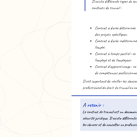
Il existe différents types de c
contrats de travail :
Contrat à durée déterminée (C
des projets spécifiques.
Contrat à durée indéterminée 
l'emploi.
Contrat à temps partiel : ce 
l'employé et de l'employeur.
Contrat d'apprentissage : ce 
de compétences professionnel
Il est important de vérifier les claus
professionnel du droit du travail ou u
A retenir :
Le contrat de travail est un document 
sécurité juridique. Il existe différen
les clauses et de consulter un professi