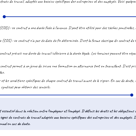
ontrats de travail, adaptés aux besoins spécifiques des entreprises et des employés. Voici quelqu
DD) : ce contrat a une durée fixée à l'avance. Il peut être utilisé pour des tâches ponctuelle
(CDI) : ce contrat n'a pas de date de fin déterminée. Il est la forme classique du contrat de t
contrat prévoit une durée de travail inférieure à la durée légale. Les horaires peuvent être répa
contrat permet à un jeune de suivre une formation en alternance tout en travaillant. Il est princ
les.
es et les conditions spécifiques de chaque contrat de travail avant de le signer. En cas de doute,
n syndicat pour obtenir des conseils.
essentiel dans la relation entre l'employeur et l'employé. Il définit les droits et les obligations
ts types de contrats de travail adaptés aux besoins spécifiques des entreprises et des employés. 
onnel en cas de doute.