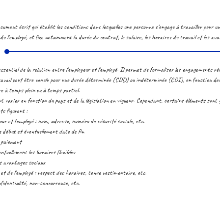
ument écrit qui établit les conditions dans lesquelles une personne s'engage à travailler pour une
t de l'employé, et fixe notamment la durée du contrat, le salaire, les horaires de travail et les av
ssentiel de la relation entre l'employeur et l'employé. Il permet de formaliser les engagements ré
avail peut être conclu pour une durée déterminée (CDD) ou indéterminée (CDI), en fonction des 
e à temps plein ou à temps partiel.
ut varier en fonction du pays et de la législation en vigueur. Cependant, certains éléments sont
ts figurent :
eur et l'employé : nom, adresse, numéro de sécurité sociale, etc.
e début et éventuellement date de fin
e paiement
ntuellement les horaires flexibles
es avantages sociaux
 et de l'employé : respect des horaires, tenue vestimentaire, etc.
nfidentialité, non-concurrence, etc.