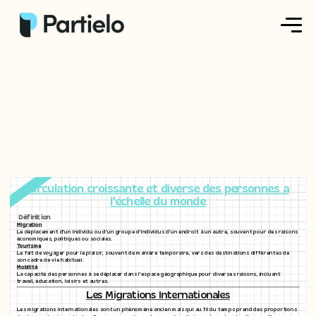
Créer ma fiche
Créer un exercice
Parcourir nos fiches
Tarifs
Circulation croissante et diverse des personnes a
l'échelle du monde
Se connecter
Définition
Migration
Le déplacement d'un individu ou d'un groupe d'individus d'un endroit à un autre, souvent pour des raisons
économiques, politiques ou sociales.
Tourisme
Le fait de voyager pour le plaisir, souvent de manière temporaire, vers des destinations différentes de
S'inscrire
son cadre de vie habituel.
Mobilité
La capacité des personnes à se déplacer dans l'espace géographique pour diverses raisons, incluant
travail, éducation, loisirs et autres.
Les Migrations Internationales
Les migrations internationales sont un phénomène ancien mais qui au fil du temps prend des proportions