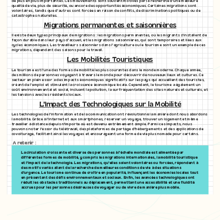
de plus en plus importantes. Ces mouvements sont souvent motivés par la recherche d'une meilleure
qualité de vie, plus de sécurité, ou encore des opportunités économiques. Certaines migrations sont
volontaires, tandis que d'autres sont forcées en raison de conflits, de discriminations politiques ou de
catastrophes naturelles.
Migrations permanentes et saisonnières
Il existe deux types principaux de migrations : les migrations permanentes, où les migrants s'installent de
façon durable dans leur pays d'accueil, et les migrations saisonnières, qui sont temporaires et liées aux
cycles économiques. Les travailleurs saisonniers dans l'agriculture ou le tourisme sont un exemple de ces
migrations, dépendant des saisons pour le travail.
Les Mobilités Touristiques
Le tourisme est l'une des formes de mobilité les plus courantes dans le monde moderne. Chaque année,
des millions de personnes voyagent à travers le monde pour découvrir de nouveaux lieux et cultures. Ce
secteur en plein essor a des impacts économiques significatifs sur les pays qui accueillent des touristes,
créant de l'emploi et stimulant la croissance économique locale. Cependant, le tourisme a également un
coût environnemental et social, incluant la pollution, la surfréquentation des sites naturels et culturels, et
les tensions avec les résidents locaux.
L'Impact des Technologiques sur la Mobilité
Les technologies de l'information et de la communication ont révolutionné la manière dont nous abordons
la mobilité. Grâce à l'internet et aux smartphones, réserver un voyage, trouver un logement et même
travailler à distance depuis n'importe où est devenu extrêmement simple. Parmi ces impacts, nous
pouvons noter l'essor du télétravail, des plateformes de partage d'hébergements et des applications de
covoiturage, facilitant ainsi les voyages et encourageant une forme de vie plus nomade pour certains.
A retenir :
La circulation croissante et diverse des personnes à l'échelle mondiale est alimentée par
différentes formes de mobilité, y compris les migrations internationales, la mobilité touristique
et l'impact de la technologie. Les migrations, qu'elles soient volontaires ou forcées, répondent à
des motifs variés allant de la recherche de meilleures conditions de vie à des situations
d'urgence. Le tourisme continue de croître en popularité, influençant les économies locales tout
en présentant des défis environnementaux et sociaux. Enfin, les avancées technologiques ont
réduit les obstacles traditionnels au déplacement, permettant une accessibilité et une fluidité
accrues pour les personnes désireuses de voyager ou de vivre de manière plus mobile.