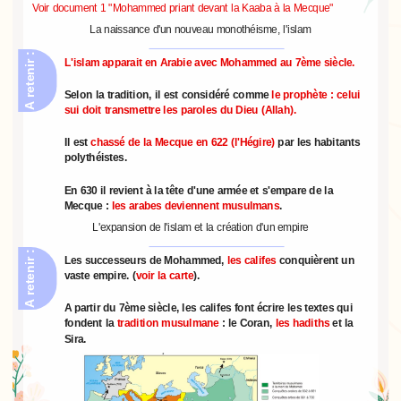
Voir document 1 "Mohammed priant devant la Kaaba à la Mecque"
La naissance d'un nouveau monothéisme, l'islam
A retenir :
L'islam apparait en Arabie avec Mohammed au 7ème siècle.
Selon la tradition, il est considéré comme
le prophète : celui
sui doit transmettre les paroles du Dieu (Allah).
Il est
chassé de la Mecque en 622 (l'Hégire)
par les habitants
polythéistes.
En 630 il revient à la tête d'une armée et s'empare de la
Mecque :
les arabes deviennent musulmans
.
L'expansion de l'islam et la création d'un empire
A retenir :
Les successeurs de Mohammed,
les califes
conquièrent un
vaste empire. (
voir la carte
).
A partir du 7ème siècle, les califes font écrire les textes qui
fondent la
tradition musulmane
: le Coran,
les hadiths
et la
Sira.