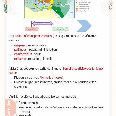
Les califes développent les villes
(ex Bagdad) qui sont de véritables
centres :
religieux
: les mosquées
politiques
: palais, administration
commerciaux
: souk
militaires
: murailles, citadelles
Malgré les pouvoirs du calife de Bagdad,
l'empire se divise dès le 9ème
siècle
:
Plusieurs capitales (
dynasties rivales
)
Division religieuses (sunnites, chiites, etc) sur la tradition et les
croyances.
Au 13ème siècle, Bagdad est prise par les mongols.
Définition
Fonctionnaire
Personne travaillant dans l'administration d'un état sous l'autorité
d'un chef.