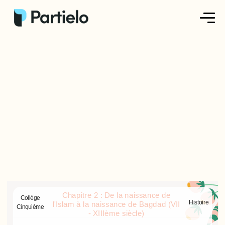
Créer ma fiche
Créer un exercice
Parcourir nos fiches
Tarifs
Se connecter
S'inscrire
Chapitre 2 : De la naissance de
Collège
Histoire
l'Islam à la naissance de Bagdad (VII
Cinquième
- XIIIème siècle)