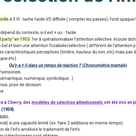
rille
à 3 VI : tache facile VS difficile ( compter les passes), fond opaqu
 dépend du contexte, si il est + ou - facile.
l party" en 1953.
1er à opérationnaliser l'attention sélective. écoute dic
e bel et bien une attention focalisée/sélective ( différent de l'attention 
s caractéristiques perceptives (timbre, hauteur du son, etc) mais pas d
gue,etc).
Qu'y-a-t-il dans un temps de réaction ? (Chronométrie mentale)
/sensoriels.
sémantique, numérique, symbolique...)
nse, prise de décision.
se
e à Cherry, des
modèles de sélection attentionnels
ont été mis en p
 (1958)
.
ques:
ondi) à une capacité limité (ex: faire 2 additions en meme temps).
on de l'info améliore le traitement de l'info.
ées/sélectionnées sont altérées.