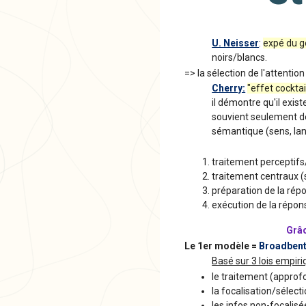
U. Neisser
:
expé du go
noirs/blancs.
=> la sélection de l'attention
Cherry:
"effet cocktai
il démontre qu'il exist
souvient seulement de
sémantique (sens, lan
traitement perceptifs
traitement centraux (
préparation de la répo
exécution de la répon
Grâc
Le 1er modèle =
Broadbent
Basé sur 3 lois empiri
le traitement (approf
la focalisation/sélecti
les infos non-focalis