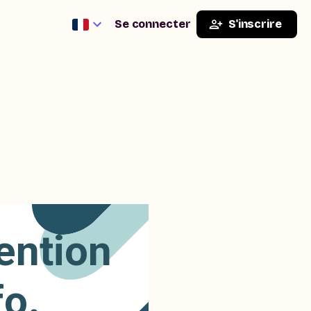
Se connecter
S'inscrire
ention
fo.