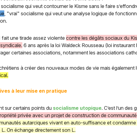
, socialisme qui veut contourner le Kisme sans le faire s’effondr
que
, "vrai" socialisme qui veut une analyse logique de fonctionn
ion.
 fait une tirade assez violente
contre les dégâts sociaux du Kis
 syndicale.
6 ans après la loi Waldeck Rousseau (loi instaurant 
ourager certaines associations, notamment les associations cat
s chrétiens à créer des nouveaux modes de vie mais également l
ical.
ves à leur mise en pratique
ant sur certains points du
socialisme utopique
. C’est l’un des
opriété privée avec un projet de construction de communauté
mmunautés autarciques vivant en auto-suffisance et condamne 
 L. On échange directement son L.