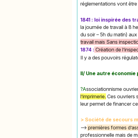
réglementations vont être
1841 : loi inspirée des t
la journée de travail à 8 h
du soir – 5h du matin) au
travail mais Sans inspectio
1874 :
Création de l’inspec
Il y a des pouvoirs régula
II/ Une autre économie 
?A
ssociationnisme ouvrier
l’imprimerie.
Ces ouvriers s
leur permet de financer ce
> Société de secours m
--
> premières formes d’a
professionnelle mais de man