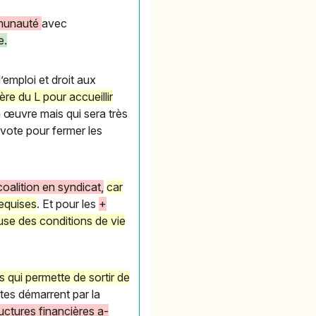
mmunauté
avec
e.
’emploi et droit aux
ère du L pour accueillir
 œuvre mais qui sera très
 vote pour fermer les
coalition en syndicat,
car
requises
. Et pour les
+
use des conditions de vie
ns qui permette de sortir de
stes démarrent par la
uctures financières a-