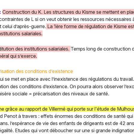
:
Construction du K. Les structures du Kisme se mettent en pla
 contraintes de L si on veut obtenir les ressources nécessaires
t celui d’après-guerre.
La 1ère forme de régulation de Kisme est 
nstitutions salariales.
itution des institutions salariales.
Temps long de construction des
béral qui s’exerce.
isation des conditions d’existence
 qui se met en place avec l’inexistence des régulations du travail
tion des conditions d’existence. On pourra alors observer l’exo
isère sociale = précarisation des niveaux de santé.
grâce au rapport de Villermé qui porte sur l'étude de Mulhouse 
nd Penot à travers : effets énormes des conditions de santé qui 
ns. l’espérance de vie des enfants de dirigeants est de 42 ans, 
égalité. Etudes qui vont déboucher sur une si grande indignat