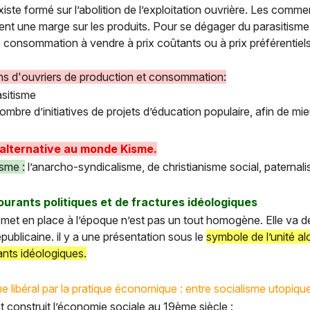
xiste formé sur l’abolition de l’exploitation ouvrière. Les co
nnent une marge sur les produits. Pour se dégager du parasiti
 consommation à vendre à prix coûtants ou à prix préférentiel
ons d'ouvriers de production et consommation:
asitisme
 nombre d’initiatives de projets d’éducation populaire, afin de 
 alternative au monde Kisme.
isme :
l’anarcho-syndicalisme, de christianisme social, paternalis
 courants politiques et de fractures idéologiques
 met en place à l’époque n’est pas un tout homogène. Elle va d
républicaine. il y a une présentation sous le
symbole de l’unité alo
ants idéologiques.
e libéral par la pratique économique : entre socialisme utopique
construit l’économie sociale au 19ème siècle :