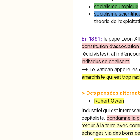
socialisme utopique
socialisme scientifi
théorie de l’exploitat
En 1891 :
le pape Leon XII
constitution d’association
récidivistes), afin d’enc
individus se coalisent.
--> Le Vatican appelle le
anarchiste qui est trop rad
> Des pensées alternati
Robert Owen
Industriel qui est intéress
capitaliste.
condamne la pr
retour à la terre avec co
échanges via des bons de