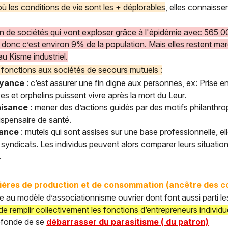
 où les conditions de vie sont les + déplorables
, elles connaiss
tion de sociétés qui vont exploser grâce à l'épidémie avec 565
s donc c’est environ 9% de la population. Mais elles restent mar
u Kisme industriel.
fonctions aux sociétés de secours mutuels :
oyance
: c’est assurer une fin digne aux personnes, ex: Prise e
es et orphelins puissent vivre après la mort du Leur.
isance :
mener des d’actions guidés par des motifs philanthro
ispensaire de santé.
tance
: mutels qui sont assises sur une base professionnelle, e
syndicats. Les individus peuvent alors comparer leurs situation
.
ières de production et de consommation (ancêtre des c
e au modèle d’associationnisme ouvrier dont font aussi parti l
 de remplir collectivement les fonctions d’entrepreneurs individ
ofonde de se
débarrasser du parasitisme ( du patron)