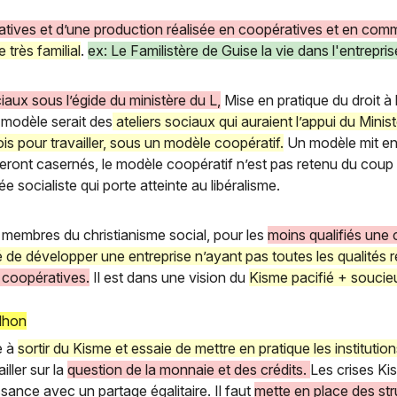
tives et d’une production réalisée en coopératives et en co
très familial
.
ex: Le Familistère de Guise la vie dans l'entrepris
ociaux sous l’égide du ministère du L,
Mise en pratique du droit à l
 modèle serait des
ateliers sociaux qui auraient l’appui du Minist
s pour travailler, sous un modèle coopératif.
Un modèle mit en
seront casernés, le modèle coopératif n’est pas retenu du coup
e socialiste qui porte atteinte au libéralisme.
s membres du christianisme social, pour les
moins qualifiés une 
é de développer une entreprise n’ayant pas toutes les qualités 
e coopératives.
Il est dans une vision du
Kisme pacifié + soucie
dhon
e à
sortir du Kisme et essaie de mettre en pratique les institutio
ailler sur la
question de la monnaie et des crédits.
Les crises Ki
issance avec un partage égalitaire. Il faut
mette en place des str