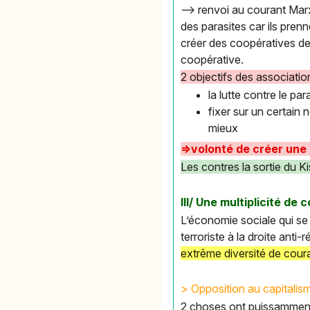
--> renvoi au courant Mar
des parasites car ils pre
créer des coopératives de
coopérative.
2 objectifs des associati
la lutte contre le par
fixer sur un certain
mieux
=>volonté de créer une
Les contres la sortie du K
III/ Une multiplicité de
L’économie sociale qui se
terroriste à la droite anti-
extrême diversité de cour
> Opposition au capitalism
2 choses ont puissamment 