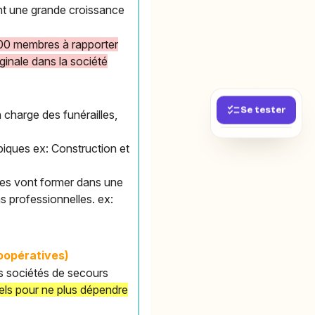
ent une grande croissance
 000 membres à rapporter
ginale dans la société
Se tester
n charge des funérailles,
piques ex: Construction et
lles vont former dans une
s professionnelles. ex:
oopératives)
es sociétés de secours
uels pour ne plus dépendre