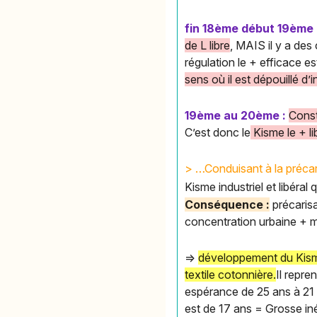
fin 18ème début 19ème 
de L libre
, MAIS il y a des
régulation le + efficace es
sens où il est dépouillé d’i
19ème au 20ème :
Const
C’est donc le
Kisme le + li
> …Conduisant à la précar
Kisme industriel et libéral
Conséquence :
précarisa
concentration urbaine + m
=>
développement du Kisme 
textile cotonnière.
Il repre
espérance de 25 ans à 21 a
est de 17 ans = Grosse in