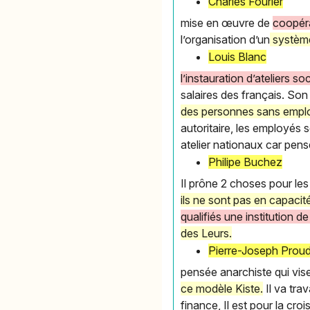
Charles Fourier
mise en œuvre de
coopéra
l’organisation d’un
système 
Louis Blanc
l’instauration d’ateliers s
salaires des français. Son
des personnes sans emploi
autoritaire, les employés 
atelier nationaux car pensé
Philipe Buchez
Il prône 2 choses pour le
ils ne sont pas en capacit
qualifiés une institution d
des Leurs.
Pierre-Joseph Prou
pensée anarchiste qui vis
ce modèle Kiste.
Il va trav
finance, Il est pour la cro