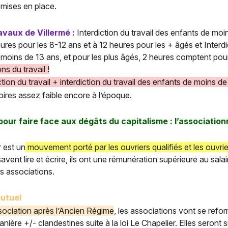
 mises en place.
ravaux de Villermé :
Interdiction du travail des enfants de moi
eures pour les 8-12 ans et à 12 heures pour les + âgés et Interdic
x moins de 13 ans, et pour les plus âgés, 2 heures comptent pou
ns du travail !
tion du travail + interdiction du travail des enfants de moins de
toires assez faible encore à l’époque.
pour faire face aux dégâts du capitalisme : l’associatio
 est un
mouvement porté par les ouvriers qualifiés et les ouvrier
avent lire et écrire, ils ont une rémunération supérieure au sala
s associations.
utuel
ssociation après l’Ancien Régime
, les associations vont se refo
ière +/- clandestines suite à la loi Le Chapelier. Elles seront 