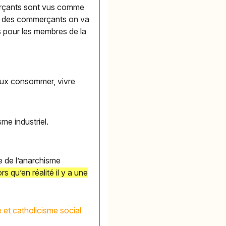
mmerçants sont vus comme
sme des commerçants on va
s pour les membres de la
mieux consommer, vivre
me industriel.
e de l’anarchisme
rs qu’en réalité il y a une
 et catholicisme social