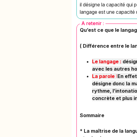
il désigne la capacité qu
langage est une capacité 
A retenir :
Qu’est ce que le langa
( Différence entre le l
Le langage :
désign
avec les autres h
La parole :
En effet
désigne donc la man
rythme, l’intonati
concrète et plus i
Sommaire
* La maîtrise de la lang