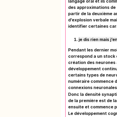
langage oral et ils co
des approximations de 
partir de la deuxième 
d’explosion verbale ma
identifier certaines ca
je dis rien mais j’
Pendant les dernier mo
correspond a un stock d
création des neurones
développement continu
certains types de neuro
numéraire commence dè
connexions neuronales 
Donc la densité synapti
de la première est de l
ensuite et commence pa
Le développement cogni