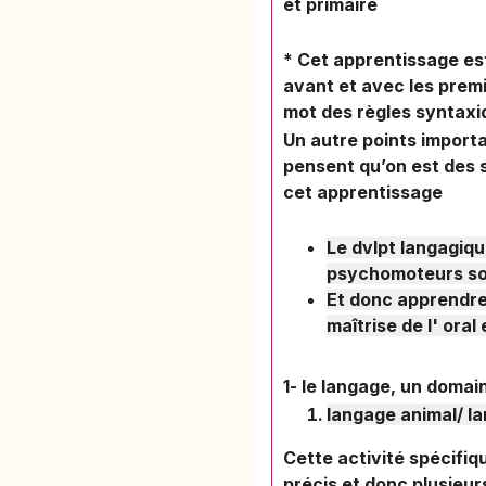
et p
* Cet apprentissage est
avant et avec les premi
mot des règles syntaxiq
Un autre points importa
pensent qu’on est des s
cet apprentissage
Le dvlpt langagiqu
psychomoteurs so
Et donc apprendre
maîtrise de l' oral
1- le langage, un doma
langage animal/ l
Cette activité spécifiq
précis et donc plusieur