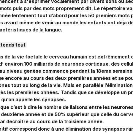
mmencent à s'exprimer vocalement par divers sons ou s
mots puis par des mots proprement dit. Le répertoire v
année lentement tout d’abord pour les 50 premiers mots 
is avant même de venir au monde les enfants ont déjà d
ractéristiques de la langue.
entends tout
is de la vie foetale le cerveau humain est extrêmement 
’ environ 100 milliards de neurones corticaux, des cell
 au niveau genèse commence pendant la 18eme semaine d
e encore au cours des deux premières années et se pou
nes tout au long de la vie. Mais en parallèle l’éliminatio
s les premières années. Tandis que se développe un pr
qu’on appelle les synapses.
que c’est à dire le nombre de liaisons entre les neurone
a deuxième année et de 50% supérieur que celle du cerve
r décroître au cours de la troisième année.
tif correspond donc à une élimination des synapses rar