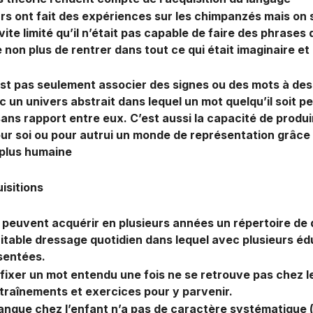
 ont fait des expériences sur les chimpanzés mais on 
vite limité qu’il n’était pas capable de faire des phrases
e non plus de rentrer dans tout ce qui était imaginaire et 
est pas seulement associer des signes ou des mots à des 
ec un univers abstrait dans lequel un mot quelqu’il soit p
sans rapport entre eux. C’est aussi la capacité de produ
ur soi ou pour autrui un monde de représentation grâce 
 plus humaine
uisitions
 peuvent acquérir en plusieurs années un répertoire de
itable dressage quotidien dans lequel avec plusieurs éd
ésentées.
 à fixer un mot entendu une fois ne se retrouve pas chez l
raînements et exercices pour y parvenir.
langue chez l’enfant n’a pas de caractère systématique 