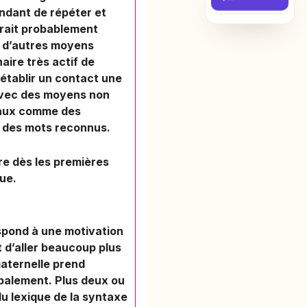
ndant de répéter et
erait probablement
t d’autres moyens
aire très actif de
établir un contact une
 avec des moyens non
caux comme des
s des mots reconnus.
re dès les premières
que.
espond à une motivation
t d’aller beaucoup plus
maternelle prend
rbalement. Plus deux ou
du lexique de la syntaxe