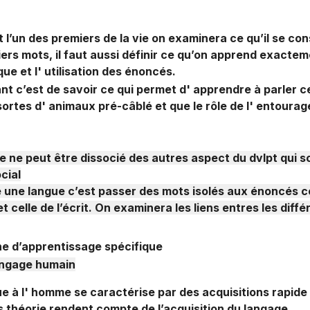
rimaire
 l’un des premiers de la vie on examinera ce qu’il se con
ers mots, il faut aussi définir ce qu’on apprend exactem
ue et l' utilisation des énoncés.
nt c’est de savoir ce qui permet d' apprendre à parler c
ortes d' animaux pré-câblé et que le rôle de l' entourag
e ne peut être dissocié des autres aspect du dvlpt qui so
cial
 une langue c’est passer des mots isolés aux énoncés c
 et celle de l’écrit. On examinera les liens entres les diff
ine d’apprentissage spécifique
angage humain
ue à l' homme se caractérise par des acquisitions rapid
s théorie rendent compte de l’acquisition du langage