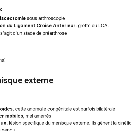
e:
iscectomie
sous arthroscopie
ion du Ligament Croisé Antérieur:
greffe du LCA.
l s'agit d'un stade de préarthrose
ns)
isque externe
oïdes,
cette anomalie congénitale est parfois bilatérale
er mobiles,
mal amarrés
aux,
lésion spécifique du ménisque externe. Ils gênent la cin
u genou