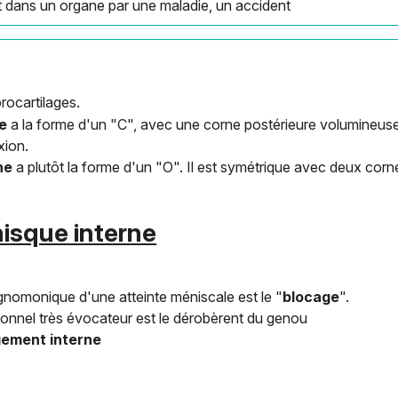
 dans un organe par une maladie, un accident
rocartilages.
ne
a la forme d'un "C", avec une corne postérieure volumineuse. I
xion.
ne
a plutôt la forme d'un "O". Il est symétrique avec deux corn
isque interne
gnomonique d'une atteinte méniscale est le "
blocage
".
ionnel très évocateur est le dérobèrent du genou
ement interne