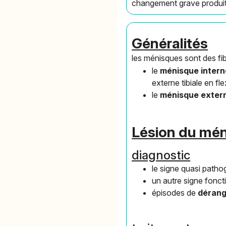
changement grave produit
Généralités
les ménisques sont des fib
le
ménisque inter
externe tibiale en fle
le
ménisque exter
Lésion du mén
diagnostic
le signe quasi patho
un autre signe fonct
épisodes de
dérang