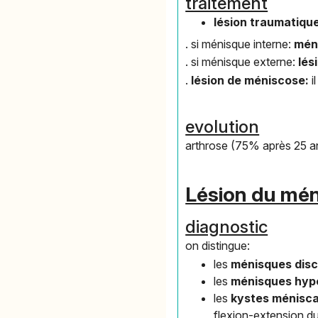
traitement
lésion traumatiqu
. si ménisque interne:
mén
. si ménisque externe:
lés
.
lésion de méniscose:
i
evolution
arthrose (75% après 25 a
Lésion du mén
diagnostic
on distingue:
les
ménisques disc
les
ménisques hyp
les
kystes ménisc
flexion-extension d