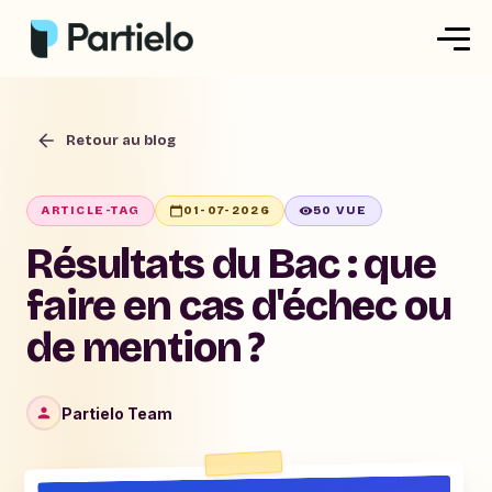
Créer ma fiche
Retour au blog
Créer un exercice
Parcourir nos fiches
ARTICLE-TAG
01-07-2026
50 VUE
Tarifs
Résultats du Bac : que
faire en cas d'échec ou
de mention ?
Se connecter
S'inscrire
Partielo Team