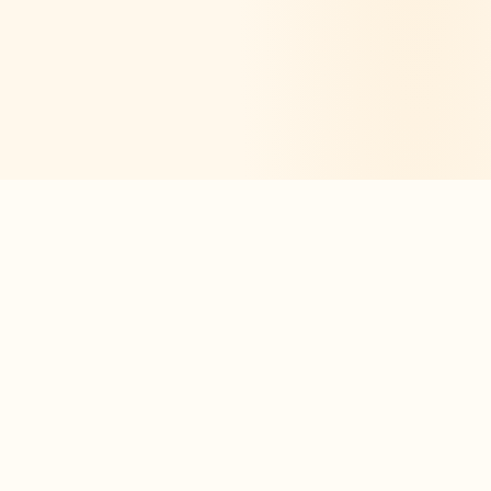
L'app de révision intelligente, pensée par des
étudiants pour des étudiants.
moc.oleitrap@tcatnoc
PRODUIT
Créer ma fiche
Créer un exercice