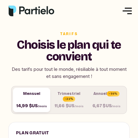
Créer ma fiche
TARIFS
Créer un exercice
Choisis le plan qui te
convient
Parcourir nos fiches
Tarifs
Des tarifs pour tout le monde, résiliable à tout moment
et sans engagement !
Se connecter
Mensuel
Trimestriel
Annuel
−56%
−22%
14,99 $US
11,66 $US
6,67 $US
/mois
/mois
/mois
S'inscrire
PLAN GRATUIT