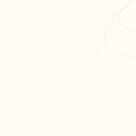
ODUIT
RESSOURCES
ARTICLES PO
er ma fiche
Blog
Réviser le bac 
er un exercice
Aide & FAQ
semaines
courir nos fiches
Programme
Méthode dissert
fs
partenaires BDE
Réviser les mat
terminale
Tous nos articl