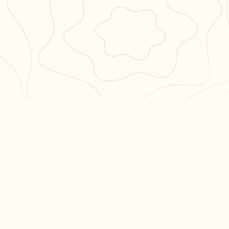
PULAIRES
LÉGAL
en 3
CGU
CGV
ation philo
Confidentialité
hs en
es