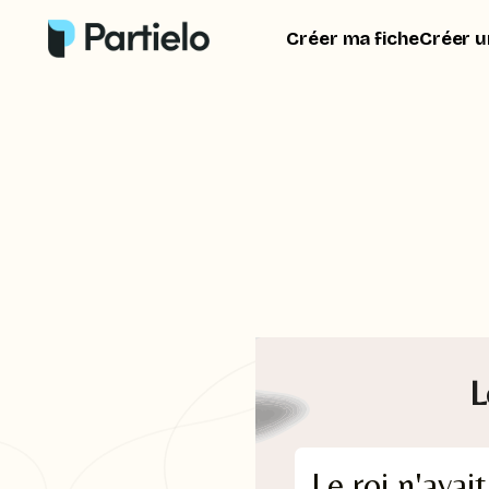
Créer ma fiche
Créer u
L
Le roi n'avait