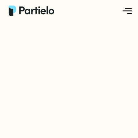
Créer ma fiche
Créer un exercice
Parcourir nos fiches
Tarifs
Se connecter
S'inscrire