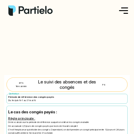
Créer ma fiche
Créer un exercice
Parcourir nos fiches
Tarifs
Le suivi des absences et des
BTS
P4
congés
1ère année
Se connecter
Definition
Période de référence des congés payés
Du 1er juin N-1 au 31 mai N
S'inscrire
Le cas des congés payés :
Règle principale :
On les calculs sur la période de référence auquel on enlève les congés maladie
On accumule 2,5 jours de congés payés par mois de travail complet
C'est l'employeur qui décide des congés. Cependant, on doit prendre un congé principal entre 12 jours et 24 jours
consécutifs entre le 1er mai et le 31 octobre