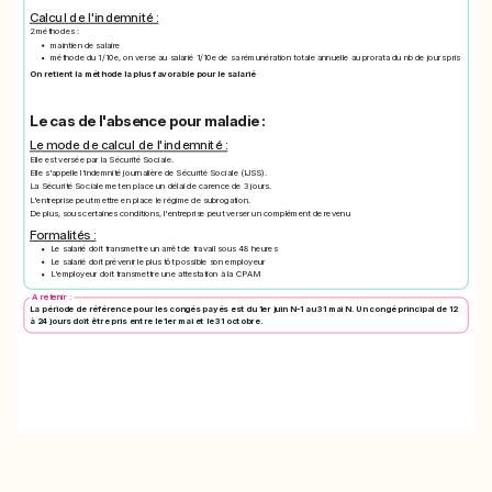
Calcul de l'indemnité :
2 méthodes :
maintien de salaire
méthode du 1/10e, on verse au salarié 1/10e de sa rémunération totale annuelle au prorata du nb de jours pris
On retient la méthode la plus favorable pour le salarié
Le cas de l'absence pour maladie :
Le mode de calcul de l'indemnité :
Elle est versée par la Sécurité Sociale.
Elle s'appelle l'indemnité journalière de Sécurité Sociale (IJSS).
La Sécurité Sociale met en place un délai de carence de 3 jours.
L'entreprise peut mettre en place le régime de subrogation.
De plus, sous certaines conditions, l'entreprise peut verser un complément de revenu
Formalités :
Le salarié doit transmettre un arrêt de travail sous 48 heures
Le salarié doit prévenir le plus tôt possible son employeur
L'employeur doit transmettre une attestation à la CPAM
A retenir :
La période de référence pour les congés payés est du 1er juin N-1 au 31 mai N. Un congé principal de 12
à 24 jours doit être pris entre le 1er mai et le 31 octobre.