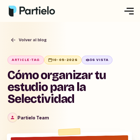
Crear mi ficha
Volver al blog
Crear un ejercicio
Explorar nuestras fichas
ARTICLE-TAG
10-05-2026
36 VISTA
Precios
Cómo organizar tu
estudio para la
Selectividad
Iniciar sesión
Registrarse
Partielo Team