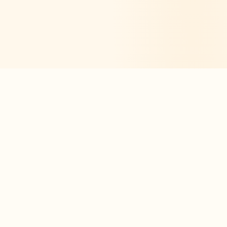
La app de estudio inteligente, creada por
estudiantes para estudiantes.
moc.oleitrap@tcatnoc
PRODUCTO
Crear mi ficha
Crear un ejercicio
Explorar nuestras fichas